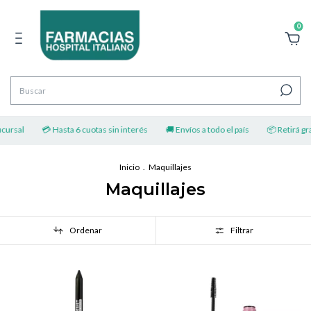
0
l
💳 Hasta 6 cuotas sin interés
🚚 Envíos a todo el país
📦 Retirá gratis po
Inicio
.
Maquillajes
Maquillajes
Ordenar
Filtrar