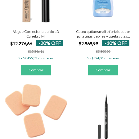
Vogue Corrector Liquido LD
Cutex quitaesmalte fortalecedor
Canela 5 Ml
para uñas debiles y quebradizas
100 ml
-
20
%
OFF
-
10
%
OFF
$12.276,66
$2.969,99
$15.346,11
$3.300,00
5
x
$2.455,33
sin interés
5
x
$594,00
sin interés