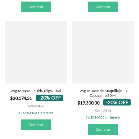
Vogue Base Líquida Trigo 30Ml
Vogue Base de Maquillaje LD
Capuccino 30 Ml
-
20
%
OFF
$20.174,31
-
20
%
OFF
$19.300,00
$25.218,56
$24.125,74
5
x
$4.034,86
sin interés
5
x
$3.860,00
sin interés