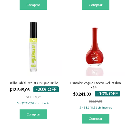
Brillo Labial Resist Oh Que Brillo
Esmalte Vogue Efecto Gel Pasion
x14ml
-
20
%
OFF
$13.845,08
-
10
%
OFF
$8.241,03
$17.305,72
$9.157,06
5
x
$2.769,02
sin interés
5
x
$1.648,21
sin interés