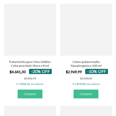
Tratamiento para Uñas Debiles
Cutex quitaesmalte
Colorama Nutri-Base x 8 ml
hipoalergenico 100 ml
-
20
%
OFF
-
10
%
OFF
$4.641,30
$2.969,99
$5.802,78
$3.300,00
5
x
$928,26
sin interés
5
x
$594,00
sin interés