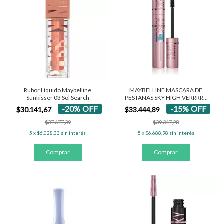
Rubor Líquido Maybelline
MAYBELLINE MASCARA DE
Sunkisser 03 Sol Search
PESTAÑAS SKY HIGH VERRRRY
BLACK WATERPROOF
-
20
%
OFF
-
15
%
OFF
$30.141,67
$33.444,89
$37.677,39
$39.347,28
5
x
$6.028,33
sin interés
5
x
$6.688,98
sin interés