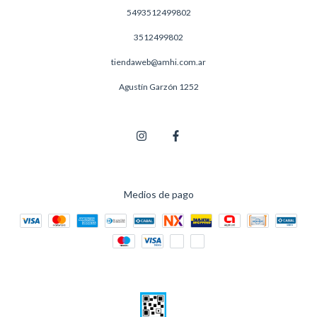
5493512499802
3512499802
tiendaweb@amhi.com.ar
Agustín Garzón 1252
Medios de pago