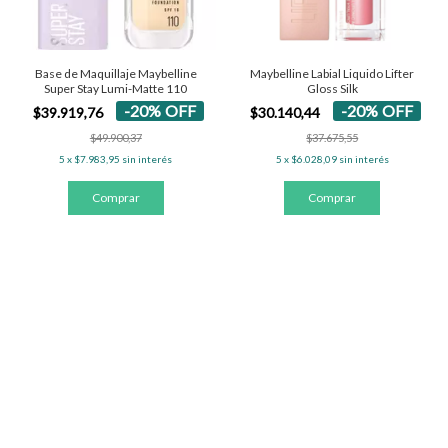
Base de Maquillaje Maybelline
Maybelline Labial Liquido Lifter
Super Stay Lumi-Matte 110
Gloss Silk
-
20
%
OFF
-
20
%
OFF
$39.919,76
$30.140,44
$49.900,37
$37.675,55
5
x
$7.983,95
sin interés
5
x
$6.028,09
sin interés