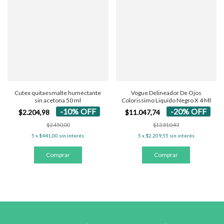
Cutex quitaesmalte humectante
Vogue Delineador De Ojos
sin acetona 50 ml
Colorissimo Liquido Negro X 4 Ml
-
10
%
OFF
-
20
%
OFF
$2.204,98
$11.047,74
$2.450,00
$13.810,43
5
x
$441,00
sin interés
5
x
$2.209,55
sin interés