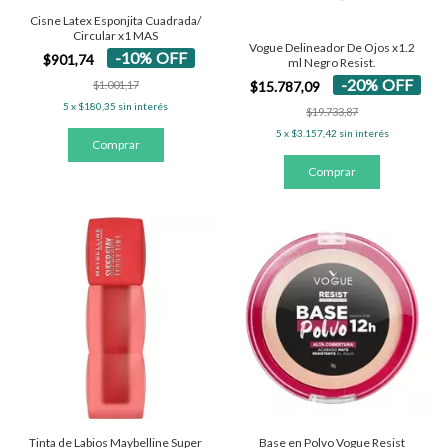
Cisne Latex Esponjita Cuadrada/
Circular x1 MAS
Vogue Delineador De Ojos x1.2
-
10
%
OFF
$901,74
ml Negro Resist.
-
20
%
OFF
$1.001,17
$15.787,09
5
x
$180,35
sin interés
$19.733,87
5
x
$3.157,42
sin interés
Tinta de Labios Maybelline Super
Base en Polvo Vogue Resist