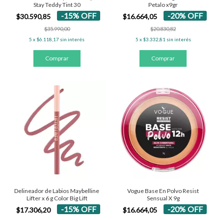
Stay Teddy Tint 30
Petalo x9gr
-
15
%
OFF
-
20
%
OFF
$30.590,85
$16.664,05
$35.990,00
$20.830,82
5
x
$6.118,17
sin interés
5
x
$3.332,81
sin interés
Delineador de Labios Maybelline
Vogue Base En Polvo Resist
Lifter x 6 g Color Big Lift
Sensual X 9g
-
15
%
OFF
-
20
%
OFF
$17.306,20
$16.664,05