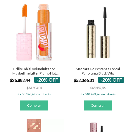
Brillo Labial Voluminizador
Mascara De Pestañas Loreal
Maybelline Lifter Plump Hot
Panorama Black Wtp
Honey
-
20
%
OFF
-
20
%
OFF
$26.882,44
$52.366,31
$33.603,05
$65.457,56
5
x
$5.376,49
sin interés
5
x
$10.473,26
sin interés