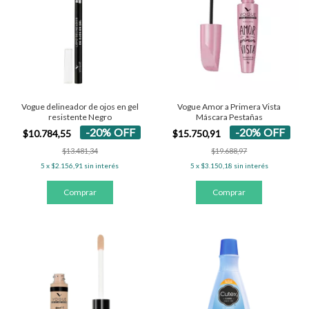
Vogue delineador de ojos en gel
Vogue Amor a Primera Vista
resistente Negro
Máscara Pestañas
-
20
%
OFF
-
20
%
OFF
$10.784,55
$15.750,91
$13.481,34
$19.688,97
5
x
$2.156,91
sin interés
5
x
$3.150,18
sin interés