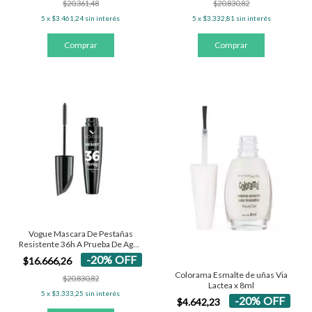
$20.361,48
$20.830,82
5
x
$3.461,24
sin interés
5
x
$3.332,81
sin interés
Vogue Mascara De Pestañas
Resistente 36h A Prueba De Agua
Negro
-
20
%
OFF
$16.666,26
Colorama Esmalte de uñas Via
$20.830,82
Lactea x 8ml
5
x
$3.333,25
sin interés
-
20
%
OFF
$4.642,23