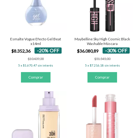
Esmalte Vogue Efecto Gel Beat
Maybelline Sky High Cosmic Black
x14ml
Washable Máscara
-
20
%
OFF
-
30
%
OFF
$8.352,36
$36.080,89
$10.439,38
$51.545,00
5
x
$1.670,47
sin interés
5
x
$7.216,18
sin interés