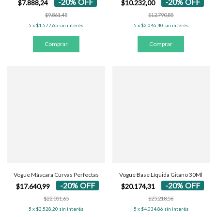
-
20
%
OFF
-
20
%
OFF
$7.888,24
$10.232,00
$9.861,45
$12.790,85
5
x
$1.577,65
sin interés
5
x
$2.046,40
sin interés
Vogue Máscara Curvas Perfectas
Vogue Base Líquida Gitano 30Ml
-
20
%
OFF
-
20
%
OFF
$17.640,99
$20.174,31
$22.051,65
$25.218,56
5
x
$3.528,20
sin interés
5
x
$4.034,86
sin interés