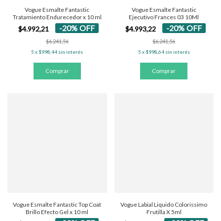
Vogue Esmalte Fantastic
Vogue Esmalte Fantastic
Tratamiento Endurecedor x 10 ml
Ejecutivo Frances 03 10Ml
-
20
%
OFF
-
20
%
OFF
$4.992,21
$4.993,22
$6.241,56
$6.241,56
5
x
$998,44
sin interés
5
x
$998,64
sin interés
Vogue Esmalte Fantastic Top Coat
Vogue Labial Liquido Colorissimo
Brillo Efecto Gel x 10 ml
Frutilla X 5ml