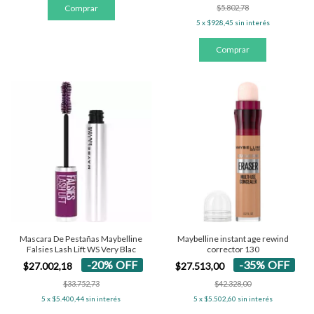
$5.802,78
5
x
$928,45
sin interés
Mascara De Pestañas Maybelline
Maybelline instant age rewind
Falsies Lash Lift WS Very Blac
corrector 130
-
20
%
OFF
-
35
%
OFF
$27.002,18
$27.513,00
$33.752,73
$42.328,00
5
x
$5.400,44
sin interés
5
x
$5.502,60
sin interés