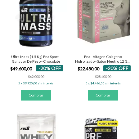
Ultra Mass (1.5 Kg) Ena Sport -
Ena - Vitagen Colageno
Ganador De Peso - Chocolate
Hidrolizado - Sabor Neutro 12 Gr -
15 Sobres
-
20
%
OFF
-
20
%
OFF
$49.600,00
$22.480,00
$62.000,00
$28.100,00
5
x
$9.920,00
sin interés
5
x
$4.496,00
sin interés