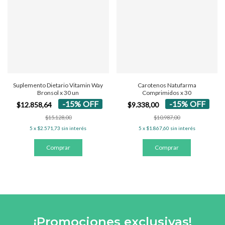
Suplemento Dietario Vitamin Way
Carotenos Natufarma
Bronsol x 30 un
Comprimidos x 30
-
15
%
OFF
-
15
%
OFF
$12.858,64
$9.338,00
$15.128,00
$10.987,00
5
x
$2.571,73
sin interés
5
x
$1.867,60
sin interés
¡Promociones exclusivas!