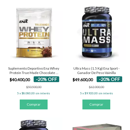
Suplemento Deportivo Ena Whey
Ultra Mass (1.5 Kg) Ena Sport -
Protein True Made Chocolate x
Ganador De Peso Vainilla
453 g
-
20
%
OFF
-
20
%
OFF
$40.400,00
$49.600,00
$50.500,00
$62.000,00
5
x
$8.080,00
sin interés
5
x
$9.920,00
sin interés