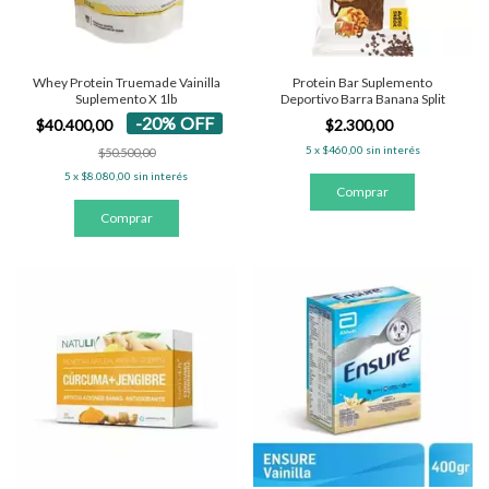
Whey Protein Truemade Vainilla
Protein Bar Suplemento
Suplemento X 1lb
Deportivo Barra Banana Split
-
20
%
OFF
$40.400,00
$2.300,00
5
x
$460,00
sin interés
$50.500,00
5
x
$8.080,00
sin interés