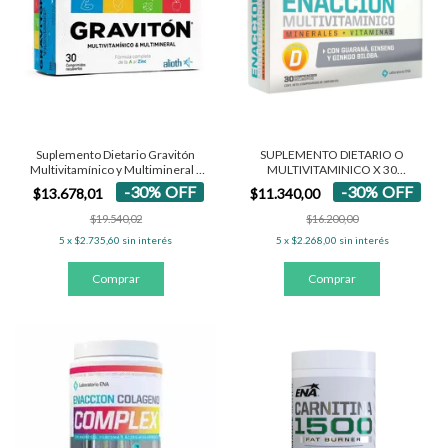
Suplemento Dietario Gravitón
SUPLEMENTO DIETARIO O
Multivitamínico y Multimineral x
MULTIVITAMINICO X 30
30 un
COMPRIMIDOS
-
30
%
OFF
-
30
%
OFF
$13.678,01
$11.340,00
$19.540,02
$16.200,00
5
x
$2.735,60
sin interés
5
x
$2.268,00
sin interés