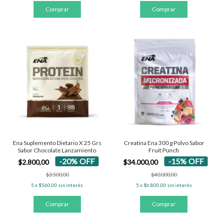
Ena Suplemento Dietario X 25 Grs
Creatina Ena 300 g Polvo Sabor
Sabor Chocolate Lanzamiento
Fruit Punch
-
20
%
OFF
-
15
%
OFF
$2.800,00
$34.000,00
$3.500,00
$40.000,00
5
x
$560,00
sin interés
5
x
$6.800,00
sin interés