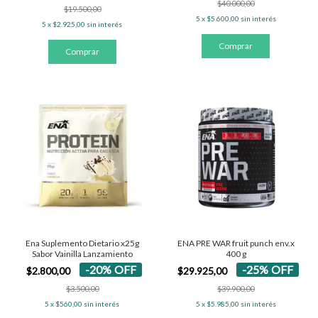
$40.000,00
$19.500,00
5
x
$5.600,00
sin interés
5
x
$2.925,00
sin interés
Ena Suplemento Dietario x25g
ENA PRE WAR fruit punch env.x
Sabor Vainilla Lanzamiento
400 g
-
20
%
OFF
-
25
%
OFF
$2.800,00
$29.925,00
$3.500,00
$39.900,00
5
x
$560,00
sin interés
5
x
$5.985,00
sin interés