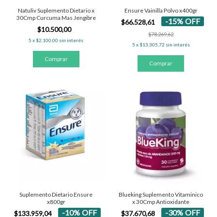
Natuliv Suplemento Dietario x
Ensure Vainilla Polvo x400gr
30Cmp Curcuma Mas Jengibre
-
15
%
OFF
$66.528,61
$10.500,00
$78.269,62
5
x
$2.100,00
sin interés
5
x
$13.305,72
sin interés
Blueking Suplemento Vitaminico
Suplemento Dietario Ensure
x 30Cmp Antioxidante
x800gr
-
30
%
OFF
-
10
%
OFF
$37.670,68
$133.959,04