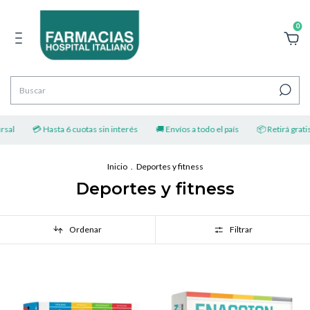
0
💳 Hasta 6 cuotas sin interés
🚚 Envíos a todo el país
📦 Retirá gratis por su
Inicio
.
Deportes y fitness
Deportes y fitness
Ordenar
Filtrar