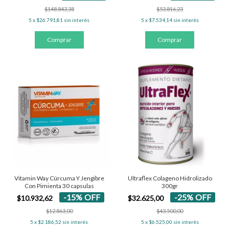
$53.816,23
$148.843,38
5
x
$7.534,14
sin interés
5
x
$26.791,81
sin interés
Vitamin Way Cúrcuma Y Jengibre
Ultraflex Colageno Hidrolizado
Con Pimienta 30 capsulas
300gr
-
15
%
OFF
-
25
%
OFF
$10.932,62
$32.625,00
$12.863,00
$43.500,00
5
x
$2.186,52
sin interés
5
x
$6.525,00
sin interés