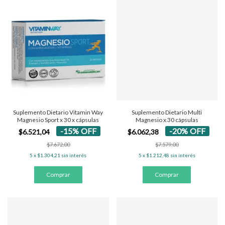
Suplemento Dietario Vitamin Way
Suplemento Dietario Multi
Magnesio Sport x 30 x cápsulas
Magnesio x 30 cápsulas
-
15
%
OFF
-
20
%
OFF
$6.521,04
$6.062,38
$7.672,00
$7.579,00
5
x
$1.304,21
sin interés
5
x
$1.212,48
sin interés