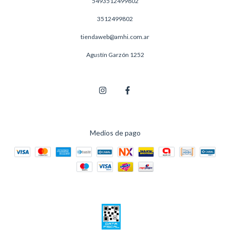
5493512499802
3512499802
tiendaweb@amhi.com.ar
Agustín Garzón 1252
Medios de pago