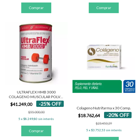
ULTRAFLEX HMB 3000
COLAGENO MUSCULAR POLVO
420 GR
-
25
%
OFF
$41.249,00
Colageno Nutrifarma x 30 Comp.
$55.000,00
-
20
%
OFF
$18.762,64
5
x
$8.249,80
sin interés
$23.453,29
5
x
$3.752,53
sin interés