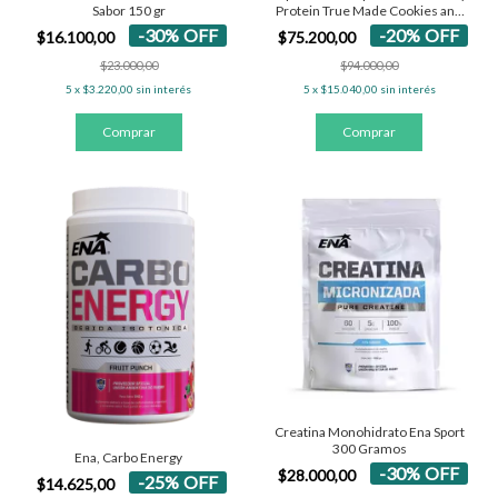
Sabor 150 gr
Protein True Made Cookies and
Cream x 930 g
-
30
%
OFF
-
20
%
OFF
$16.100,00
$75.200,00
$23.000,00
$94.000,00
5
x
$3.220,00
sin interés
5
x
$15.040,00
sin interés
Creatina Monohidrato Ena Sport
300 Gramos
Ena, Carbo Energy
-
30
%
OFF
$28.000,00
-
25
%
OFF
$14.625,00