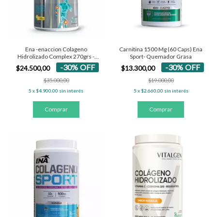
Ena -enaccion Colageno
Carnitina 1500 Mg (60 Caps) Ena
Hidrolizado Complex 270grs -
Sport- Quemador Grasa
Limon
-
30
%
OFF
-
30
%
OFF
$24.500,00
$13.300,00
$35.000,00
$19.000,00
5
x
$4.900,00
sin interés
5
x
$2.660,00
sin interés