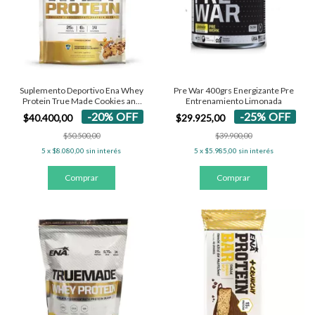
Pre War 400grs Energizante Pre
Suplemento Deportivo Ena Whey
Entrenamiento Limonada
Protein True Made Cookies and
Cream x 453 g
-
25
%
OFF
-
20
%
OFF
$29.925,00
$40.400,00
$39.900,00
$50.500,00
5
x
$5.985,00
sin interés
5
x
$8.080,00
sin interés