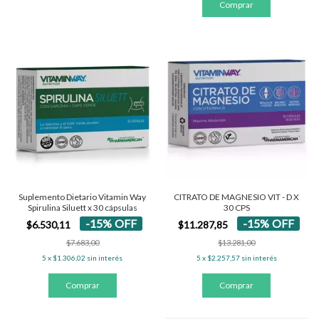
Suplemento Dietario Vitamin Way
CITRATO DE MAGNESIO VIT - D X
Spirulina Siluett x 30 cápsulas
30 CPS
-
15
%
OFF
-
15
%
OFF
$6.530,11
$11.287,85
$7.683,00
$13.281,00
5
x
$1.306,02
sin interés
5
x
$2.257,57
sin interés