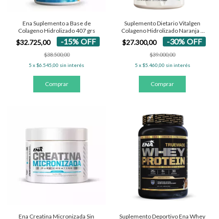
Ena Suplemento a Base de
Suplemento Dietario Vitalgen
Colageno Hidrolizado 407 grs
Colageno Hidrolizado Naranja x
360 g
-
15
%
OFF
-
30
%
OFF
$32.725,00
$27.300,00
$38.500,00
$39.000,00
5
x
$6.545,00
sin interés
5
x
$5.460,00
sin interés
Ena Creatina Micronizada Sin
Suplemento Deportivo Ena Whey