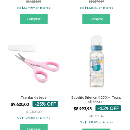
$14.213,05
$30.170,09
5
x
$2.274,09
sin interés
5
x
$4.525,51
sin interés
Tijeritas de bebe
Babelito Biberon X 250 Ml Tetina
Silicona T1
-
25
%
OFF
$9.600,00
-
15
%
OFF
$8.993,98
$12.800,00
$10.581,16
5
x
$1.920,00
sin interés
5
x
$1.798,80
sin interés