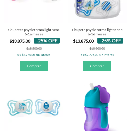
Chupetes physioforma light nena
Chupete physio forma light nene
6-16 meses
6-16 meses
-
25
%
OFF
-
25
%
OFF
$13.875,00
$13.875,00
$18.500,00
$18.500,00
5
x
$2.775,00
sin interés
5
x
$2.775,00
sin interés