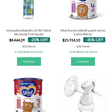
Mamadera Babelito 13763 Tetina
Vital 4 Leche Infantil a partir de los
Siliconada T3 Estandar
2 años 800 Gr
-
20
%
OFF
-
35
%
OFF
$8.464,29
$21.914,10
$10.581,16
$33.714,00
5
x
$1.692,86
sin interés
5
x
$4.382,82
sin interés