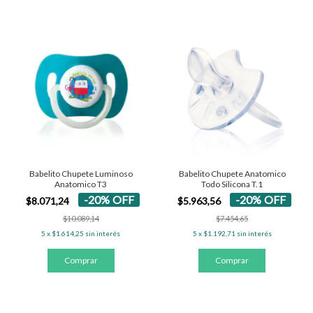
Babelito Chupete Luminoso
Babelito Chupete Anatomico
Anatomico T3
Todo Silicona T.1
-
20
%
OFF
-
20
%
OFF
$8.071,24
$5.963,56
$10.089,14
$7.454,65
5
x
$1.614,25
sin interés
5
x
$1.192,71
sin interés