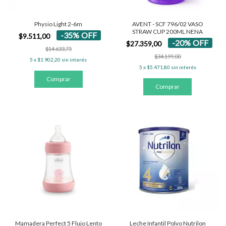
Physio Light 2-6m
AVENT - SCF 796/02 VASO
STRAW CUP 200ML NENA
-
35
%
OFF
$9.511,00
-
20
%
OFF
$27.359,00
$14.633,75
$34.199,00
5
x
$1.902,20
sin interés
5
x
$5.471,80
sin interés
Mamadera Perfect 5 Flujo Lento
Leche Infantil Polvo Nutrilon