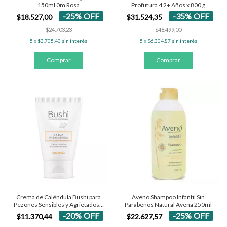
150ml 0m Rosa
Profutura 4 2+ Años x 800 g
-
25
%
OFF
-
35
%
OFF
$18.527,00
$31.524,35
$24.703,23
$48.499,00
5
x
$3.705,40
sin interés
5
x
$6.304,87
sin interés
Crema de Caléndula Bushi para
Aveno Shampoo Infantil Sin
Pezones Sensibles y Agrietados x
Parabenos Natural Avena 250ml
50 g
-
20
%
OFF
-
25
%
OFF
$11.370,44
$22.627,57