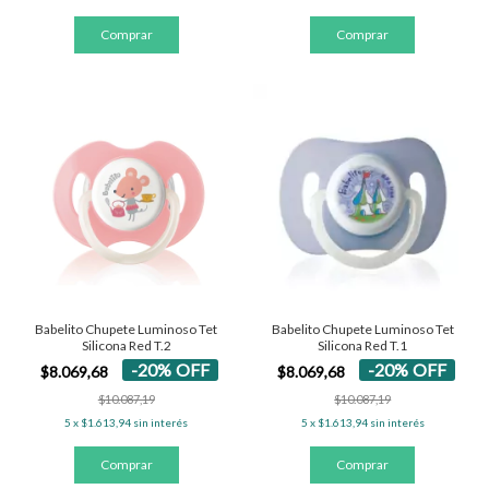
Babelito Chupete Luminoso Tet
Babelito Chupete Luminoso Tet
Silicona Red T.2
Silicona Red T.1
-
20
%
OFF
-
20
%
OFF
$8.069,68
$8.069,68
$10.087,19
$10.087,19
5
x
$1.613,94
sin interés
5
x
$1.613,94
sin interés