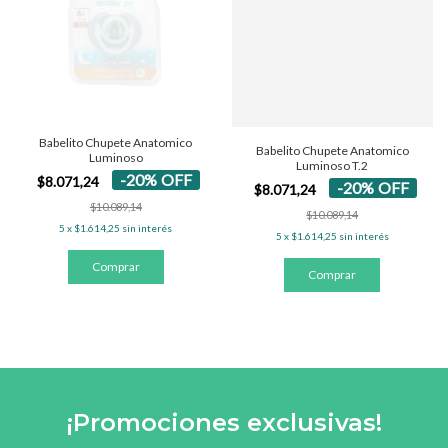
Babelito Chupete Anatomico
Babelito Chupete Anatomico
Luminoso
Luminoso T.2
-
20
%
OFF
$8.071,24
-
20
%
OFF
$8.071,24
$10.089,14
$10.089,14
5
x
$1.614,25
sin interés
5
x
$1.614,25
sin interés
¡Promociones exclusivas!