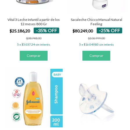
Vital 3 Leche Infantil a partir de los
Sacaleche Chicco Manual Natural
12 meses 800 Gr
Feeling
-
35
%
OFF
-
25
%
OFF
$25.186,20
$80.249,00
$38.748,00
$106.999,00
5
x
$5.037,24
sin interés
5
x
$16.049,80
sin interés