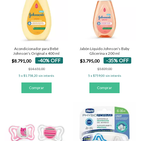
Acondicionador para Bebé
Jabón Líquido Johnson's Baby
Johnson's Original x 400 ml
Glicerina x 200 ml
-
40
%
OFF
-
35
%
OFF
$8.791,00
$3.795,00
$14.651,00
$5.839,00
5
x
$1.758,20
sin interés
5
x
$759,00
sin interés