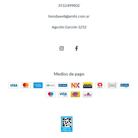
3512499802
tiendaweb@amhi.com.ar
Agustín Garzón 1252
Medios de pago