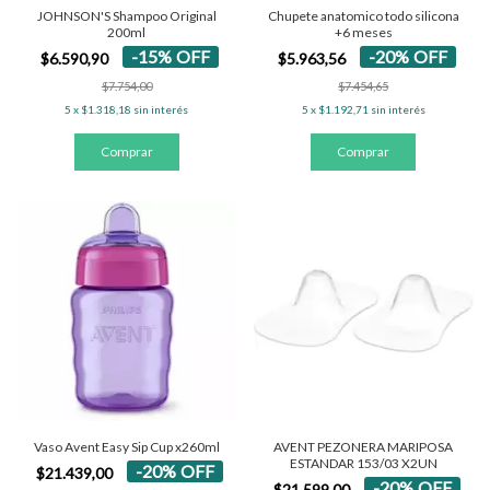
JOHNSON'S Shampoo Original
Chupete anatomico todo silicona
200ml
+6 meses
-
15
%
OFF
-
20
%
OFF
$6.590,90
$5.963,56
$7.754,00
$7.454,65
5
x
$1.318,18
sin interés
5
x
$1.192,71
sin interés
Vaso Avent Easy Sip Cup x260ml
AVENT PEZONERA MARIPOSA
ESTANDAR 153/03 X2UN
-
20
%
OFF
$21.439,00
-
20
%
OFF
$21.599,00