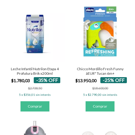
Chicco Mordillo Fresh Funny
Leche Infantil Nutrilon Etapa 4
âEUR" Tucan 6m+
Profutura Brik x200ml
-
25
%
OFF
-
35
%
OFF
$13.950,00
$1.780,03
$18.600,00
$2.738,50
5
x
$2.790,00
sin interés
5
x
$356,01
sin interés