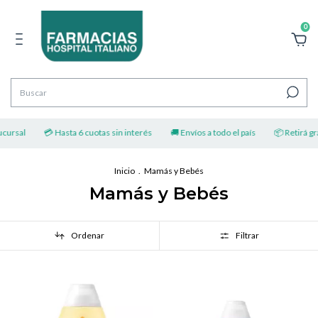
0
l
💳 Hasta 6 cuotas sin interés
🚚 Envíos a todo el país
📦 Retirá gratis po
Inicio
.
Mamás y Bebés
Mamás y Bebés
Ordenar
Filtrar