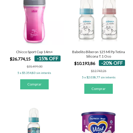
Chicco Sport Cup 14m+
Babelito Biberon 125 Ml Pp Tetina
Silicona T.1 Oso
-
15
%
OFF
$26.774,15
-
20
%
OFF
$10.193,86
$31.499,00
$12.743,26
5
x
$5.354,83
sin interés
5
x
$2.038,77
sin interés