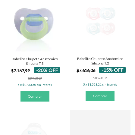
Babelito Chupete Anatomico
Babelito Chupete Anatomico
Silicona T.2
Silicona T.3
-
15
%
OFF
-
20
%
OFF
$7.616,06
$7.167,99
$8.960,07
$8.960,07
5
x
$1.523,21
sin interés
5
x
$1.433,60
sin interés