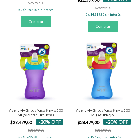
$26.799,00
$26.999,00
5
x
$4.287,80
sin interés
5
x
$4.319,80
sin interés
Avent My Grippy Vaso 9m+ x 300
Avent My Grippy Vaso 9m+ x 300
Ml (Violeta/Turquesa)
Ml (Azul/Rojo)
-
20
%
OFF
-
20
%
OFF
$28.479,00
$28.479,00
$35.599,00
$35.599,00
5
x
$5.695,80
sin interés
5
x
$5.695,80
sin interés