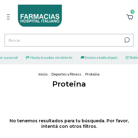
0
or sucursal
💳 Hasta 6 cuotas sin interés
🚚 Envíos a todo el país
📦 Retirá
Inicio
.
Deportes y fitness
.
Proteina
Proteina
No tenemos resultados para tu búsqueda. Por favor,
intentá con otros filtros.