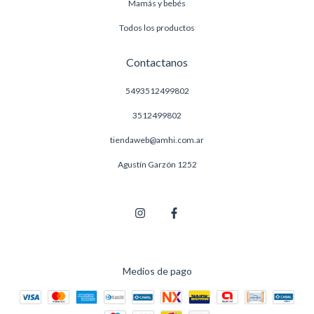
Mamás y bebés
Todos los productos
Contactanos
5493512499802
3512499802
tiendaweb@amhi.com.ar
Agustín Garzón 1252
Medios de pago