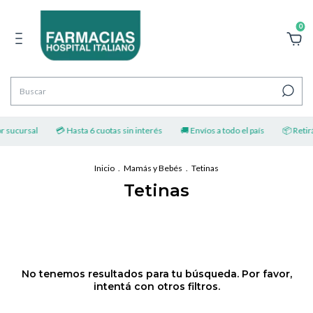
0
r sucursal
💳 Hasta 6 cuotas sin interés
🚚 Envíos a todo el país
📦 Retirá
Inicio
.
Mamás y Bebés
.
Tetinas
Tetinas
No tenemos resultados para tu búsqueda. Por favor,
intentá con otros filtros.