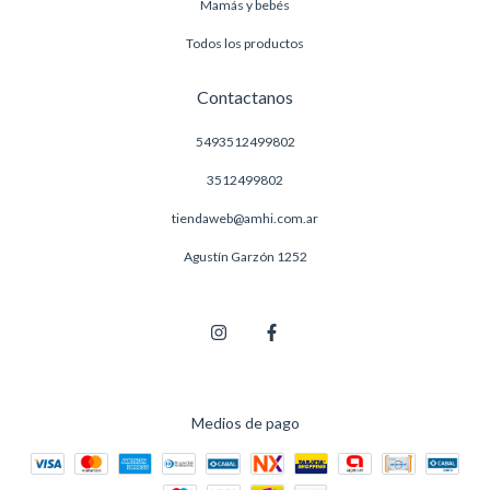
Mamás y bebés
Todos los productos
Contactanos
5493512499802
3512499802
tiendaweb@amhi.com.ar
Agustín Garzón 1252
Medios de pago