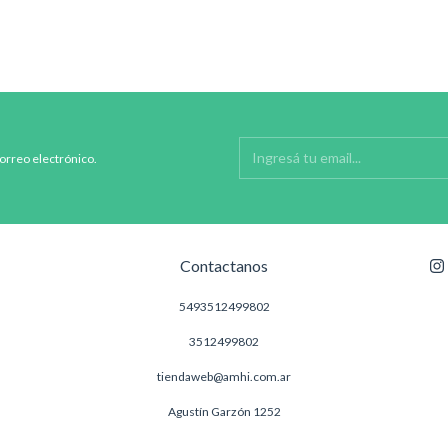
correo electrónico.
Contactanos
5493512499802
3512499802
tiendaweb@amhi.com.ar
Agustín Garzón 1252