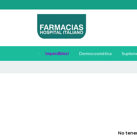
Imperdibles!
Dermocosmética
Supleme
🚚
No tenem