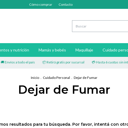
Cómo comprar
Contacto
ntos y nutrición
Mamás y bebés
Maquillaje
Cuidado perso
 Envíos a todo el país
📦 Retirá gratis por sucursal
💳 Hasta 6 cuotas sin inte
Inicio
.
Cuidado Personal
.
Dejar de Fumar
Dejar de Fumar
os resultados para tu búsqueda. Por favor, intentá con otros