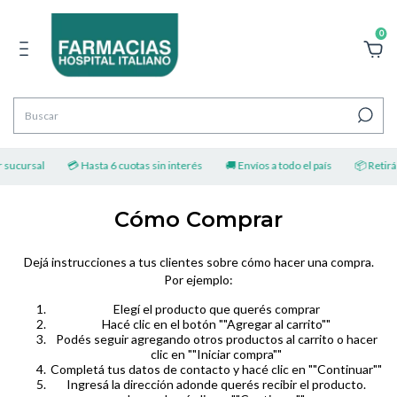
0
 sucursal
💳 Hasta 6 cuotas sin interés
🚚 Envíos a todo el país
📦 Retirá 
Cómo Comprar
Dejá instrucciones a tus clientes sobre cómo hacer una compra.
Por ejemplo:
Elegí el producto que querés comprar
Hacé clic en el botón ""Agregar al carrito""
Podés seguir agregando otros productos al carrito o hacer
clic en ""Iniciar compra""
Completá tus datos de contacto y hacé clic en ""Continuar""
Ingresá la dirección adonde querés recibir el producto.