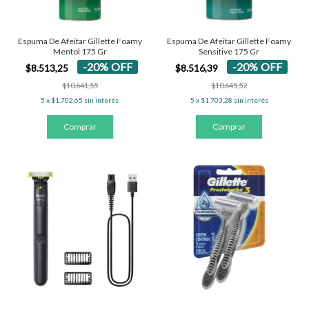
Espuma De Afeitar Gillette Foamy
Espuma De Afeitar Gillette Foamy
Mentol 175 Gr
Sensitive 175 Gr
-
20
%
OFF
-
20
%
OFF
$8.513,25
$8.516,39
$10.641,55
$10.645,52
5
x
$1.702,65
sin interés
5
x
$1.703,28
sin interés