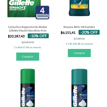
Cartuchos Repuesto De Afeitar
Rexona 48 hr V8 hombre
Gillette Mach3 Sensitive 4 Un
-
20
%
OFF
$6.151,41
-
10
%
OFF
$23.287,43
$7.689,56
$25.874,94
5
x
$1.230,28
sin interés
5
x
$4.657,49
sin interés