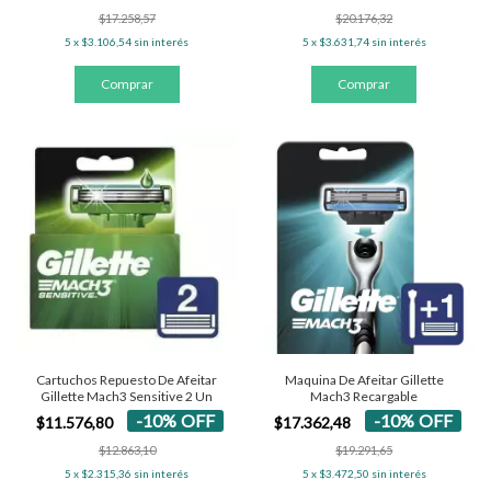
$17.258,57
$20.176,32
5
x
$3.106,54
sin interés
5
x
$3.631,74
sin interés
Cartuchos Repuesto De Afeitar
Maquina De Afeitar Gillette
Gillette Mach3 Sensitive 2 Un
Mach3 Recargable
-
10
%
OFF
-
10
%
OFF
$11.576,80
$17.362,48
$12.863,10
$19.291,65
5
x
$2.315,36
sin interés
5
x
$3.472,50
sin interés