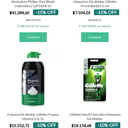
Afeitadora Philips One Blade
Maquinas De Afeitar Gillette
Inalambrica QP1424/10
Prestobarba3 2 Un
-
15
%
OFF
-
15
%
OFF
$41.284,65
$7.504,03
$48.570,18
$8.828,62
5
x
$8.256,93
sin interés
5
x
$1.500,81
sin interés
Espuma De Afeitar Gillette Foamy
Gillette Mach3 Sensitive Maquina
Mentol 312 Gr
De Afeitar
-
10
%
OFF
-
10
%
OFF
$15.532,72
$18.158,68