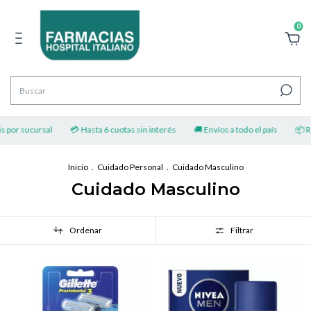
0
por sucursal
💳 Hasta 6 cuotas sin interés
🚚 Envíos a todo el país
📦 Reti
Inicio
.
Cuidado Personal
.
Cuidado Masculino
Cuidado Masculino
Ordenar
Filtrar