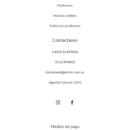
Perfumes
Mamás y bebés
Todos los productos
Contactanos
5493512499802
3512499802
tiendaweb@amhi.com.ar
Agustín Garzón 1252
Medios de pago