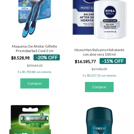
Maquinas De Afeitar Gillette
Nivea Men Balsamo Hidratante
Prestobarba3 Cool 2 Un
con aloe vera 100 ml
-
20
%
OFF
$8.528,98
-
15
%
OFF
$16.185,77
$10.661,22
$19.042,09
5
x
$1.705,80
sin interés
5
x
$3.237,15
sin interés