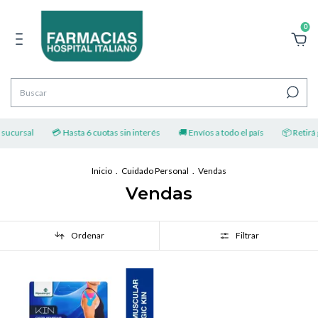
0
 sucursal
💳 Hasta 6 cuotas sin interés
🚚 Envíos a todo el país
📦 Retirá g
Inicio
.
Cuidado Personal
.
Vendas
Vendas
Ordenar
Filtrar