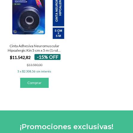
Cinta Adhesiva Neuromuscular
Hipoalergic Kin 5 cm x 5 m (1 rollo
color negro)
-
15
%
OFF
$11.542,82
$13.580,00
5
x
$2.308,56
sin interés
¡Promociones exclusivas!