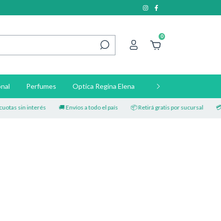
0
nal
Perfumes
Optica Regina Elena
Contacto
tas sin interés
🚚 Envíos a todo el país
📦 Retirá gratis por sucursal
💳 H