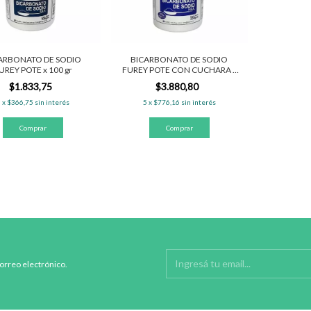
ARBONATO DE SODIO
BICARBONATO DE SODIO
UREY POTE x 100 gr
FUREY POTE CON CUCHARA x
250 gr
$1.833,75
$3.880,80
5
x
$366,75
sin interés
5
x
$776,16
sin interés
correo electrónico.