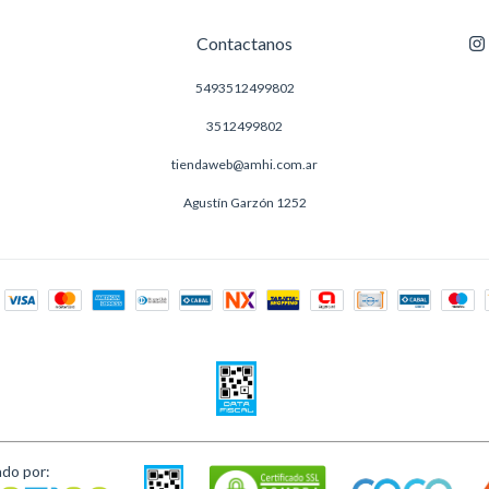
Contactanos
5493512499802
3512499802
tiendaweb@amhi.com.ar
Agustín Garzón 1252
ado por: