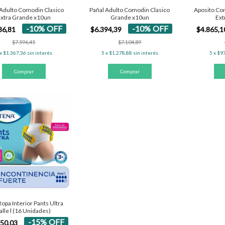
 Adulto Comodin Clasico
Pañal Adulto Comodin Clasico
Aposito Co
xtra Grande x10un
Grande x10un
Ext
-
10
%
OFF
-
10
%
OFF
36,81
$6.394,39
$4.865,
$7.596,45
$7.104,89
x
$1.367,36
sin interés
5
x
$1.278,88
sin interés
5
x
$9
opa Interior Pants Ultra
alle l (16 Unidades)
-
15
%
OFF
750,03