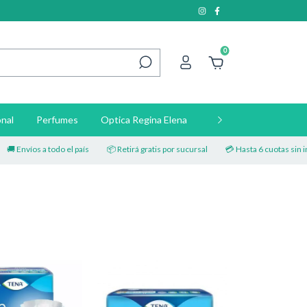
0
nal
Perfumes
Optica Regina Elena
Contacto
íos a todo el país
📦 Retirá gratis por sucursal
💳 Hasta 6 cuotas sin interés