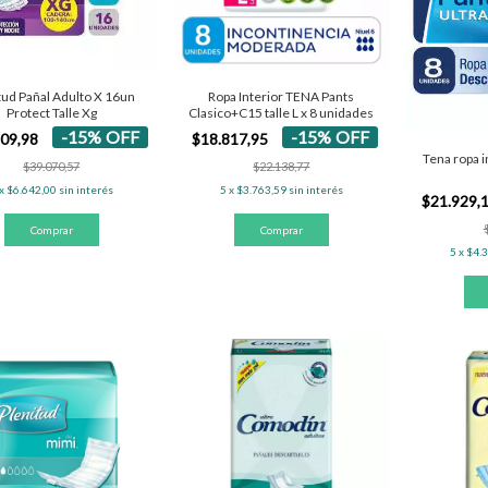
tud Pañal Adulto X 16un
Ropa Interior TENA Pants
Protect Talle Xg
Clasico+C15 talle L x 8 unidades
-
15
%
OFF
-
15
%
OFF
209,98
$18.817,95
Tena ropa i
$39.070,57
$22.138,77
x
$6.642,00
sin interés
5
x
$3.763,59
sin interés
$21.929,
5
x
$4.