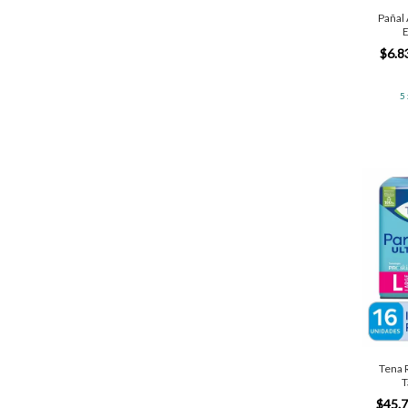
Pañal
E
$6.8
5
Tena R
T
$45.