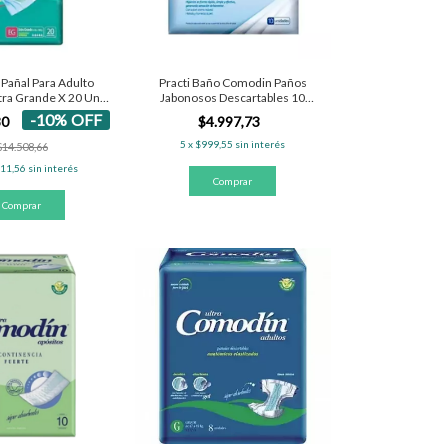
Pañal Para Adulto
Practi Baño Comodin Paños
tra Grande X 20 Un
Jabonosos Descartables 10
inencia Extrema
Unidades
-
10
%
OFF
80
$4.997,73
5
x
$999,55
sin interés
$14.508,66
611,56
sin interés