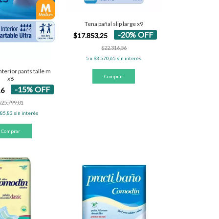
Tena pañal slip large x9
-
20
%
OFF
$17.853,25
$22.316,56
5
x
$3.570,65
sin interés
nterior pants talle m
x8
-
15
%
OFF
16
$25.799,01
385,83
sin interés