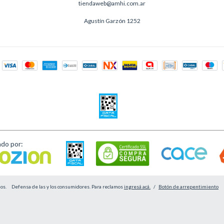
tiendaweb@amhi.com.ar
Agustín Garzón 1252
ado por:
os.
Defensa de las y los consumidores. Para reclamos
ingresá acá.
/
Botón de arrepentimiento