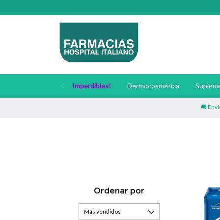
Imperdibles!
Dermocosmética
Supleme
🚚 Envíos a todo
Ordenar por