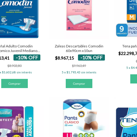
ñal Adulto Comodin
Zaleas Descartables Comodin
Tena pañ
omico Juvenil Mediano
60x90cm x10un
$22.298,
x8un
-
10
%
OFF
-
10
%
OFF
13,41
$8.967,15
$8.903,80
$9.963,49
5
x
$4.
x
$1.602,68
sin interés
5
x
$1.793,43
sin interés