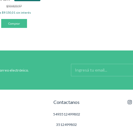
$53.823,57
x
$9.150,01
sin interés
correo electrónico.
Contactanos
5493512499802
3512499802