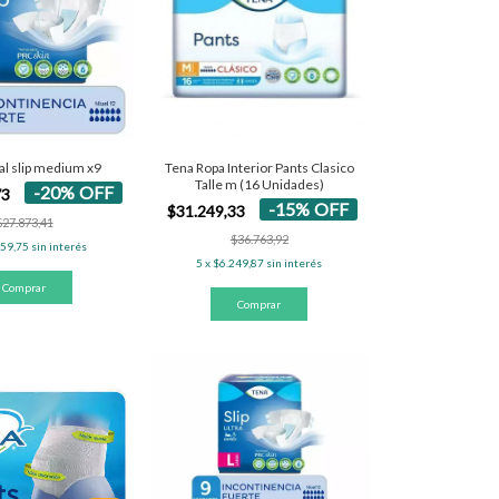
al slip medium x9
Tena Ropa Interior Pants Clasico
Talle m (16 Unidades)
-
20
%
OFF
73
-
15
%
OFF
$31.249,33
$27.873,41
$36.763,92
459,75
sin interés
5
x
$6.249,87
sin interés