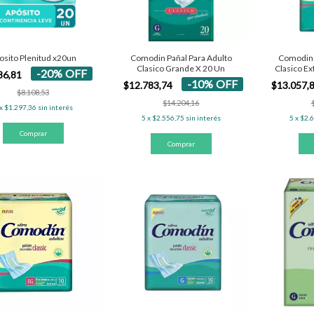
osito Plenitud x20un
Comodin Pañal Para Adulto
Comodin 
Clasico Grande X 20 Un
Clasico Ex
-
20
%
OFF
86,81
Incont
-
10
%
OFF
$12.783,74
$13.057,
$8.108,53
$14.204,16
x
$1.297,36
sin interés
5
x
$2.556,75
sin interés
5
x
$2.