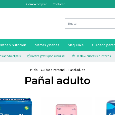
Cómo comprar
Contacto
ntos y nutrición
Mamás y bebés
Maquillaje
Cuidado perso
 el país
📦 Retirá gratis por sucursal
💳 Hasta 6 cuotas sin interés
🚚 Env
Inicio
.
Cuidado Personal
.
Pañal adulto
Pañal adulto