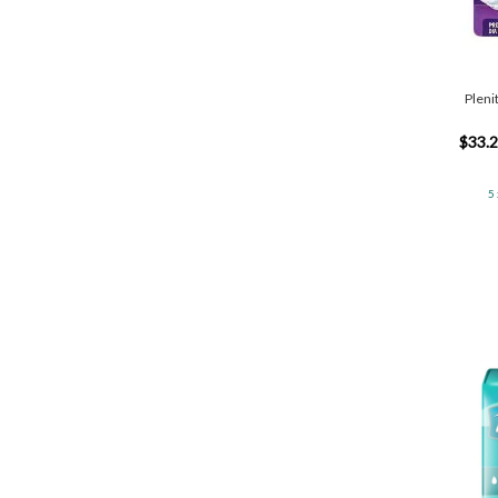
Pleni
$33.
5