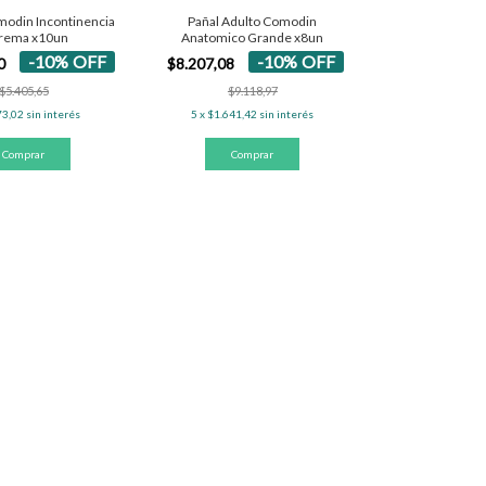
modin Incontinencia
Pañal Adulto Comodin
rema x10un
Anatomico Grande x8un
-
10
%
OFF
-
10
%
OFF
10
$8.207,08
$5.405,65
$9.118,97
73,02
sin interés
5
x
$1.641,42
sin interés