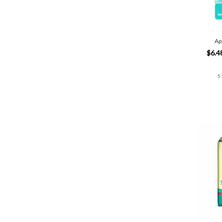
Ap
$6.4
5