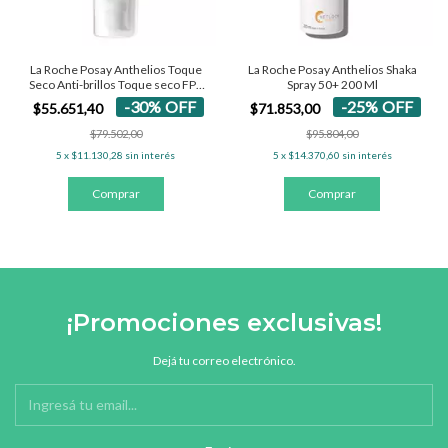
La Roche Posay Anthelios Shaka
La Roche Posay Anthelios Toque
Spray 50+ 200 Ml
Seco Anti-brillos Toque seco FPS
50+ - Con Color 50 Ml
-
25
%
OFF
-
30
%
OFF
$71.853,00
$55.651,40
$95.804,00
$79.502,00
5
x
$14.370,60
sin interés
5
x
$11.130,28
sin interés
¡Promociones exclusivas!
Dejá tu correo electrónico.