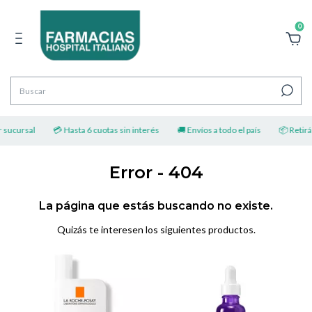
0
 sucursal
💳 Hasta 6 cuotas sin interés
🚚 Envíos a todo el país
📦 Retirá 
Error - 404
La página que estás buscando no existe.
Quizás te interesen los siguientes productos.