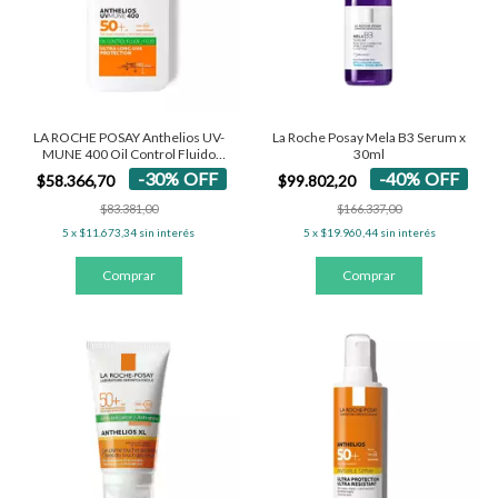
LA ROCHE POSAY Anthelios UV-
La Roche Posay Mela B3 Serum x
MUNE 400 Oil Control Fluido
30ml
SPF50+
-
30
%
OFF
-
40
%
OFF
$58.366,70
$99.802,20
$83.381,00
$166.337,00
5
x
$11.673,34
sin interés
5
x
$19.960,44
sin interés