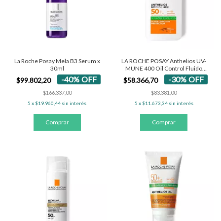
La Roche Posay Mela B3 Serum x
LA ROCHE POSAY Anthelios UV-
30ml
MUNE 400 Oil Control Fluido
SPF50+
-
40
%
OFF
-
30
%
OFF
$99.802,20
$58.366,70
$166.337,00
$83.381,00
5
x
$19.960,44
sin interés
5
x
$11.673,34
sin interés