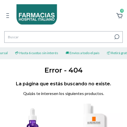
0
ursal
💳 Hasta 6 cuotas sin interés
🚚 Envíos a todo el país
📦 Retirá grati
Error - 404
La página que estás buscando no existe.
Quizás te interesen los siguientes productos.