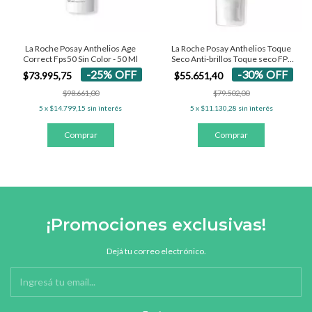
La Roche Posay Anthelios Age
La Roche Posay Anthelios Toque
Correct Fps50 Sin Color - 50 Ml
Seco Anti-brillos Toque seco FPS
50+ - Con Color 50 Ml
-
25
%
OFF
-
30
%
OFF
$73.995,75
$55.651,40
$98.661,00
$79.502,00
5
x
$14.799,15
sin interés
5
x
$11.130,28
sin interés
¡Promociones exclusivas!
Dejá tu correo electrónico.