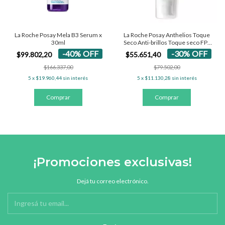
La Roche Posay Mela B3 Serum x
La Roche Posay Anthelios Toque
30ml
Seco Anti-brillos Toque seco FPS
50+ - Con Color 50 Ml
-
40
%
OFF
-
30
%
OFF
$99.802,20
$55.651,40
$166.337,00
$79.502,00
5
x
$19.960,44
sin interés
5
x
$11.130,28
sin interés
¡Promociones exclusivas!
Dejá tu correo electrónico.