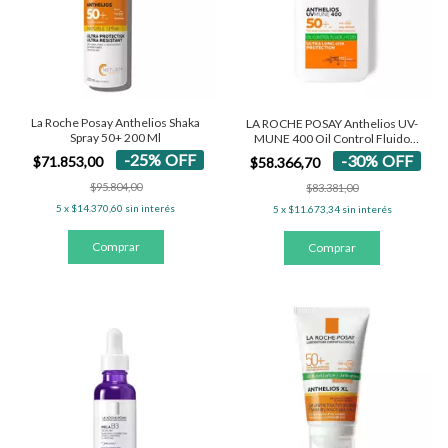
La Roche Posay Anthelios Shaka
LA ROCHE POSAY Anthelios UV-
Spray 50+ 200 Ml
MUNE 400 Oil Control Fluido
SPF50+
-
25
%
OFF
-
30
%
OFF
$71.853,00
$58.366,70
$95.804,00
$83.381,00
5
x
$14.370,60
sin interés
5
x
$11.673,34
sin interés