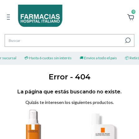
0
r sucursal
💳 Hasta 6 cuotas sin interés
🚚 Envíos a todo el país
📦 Retirá 
Error - 404
La página que estás buscando no existe.
Quizás te interesen los siguientes productos.