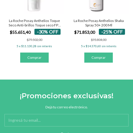
La Roche Posay Anthelios Shaka
La Roche Posay Anthelios Toque
Spray 50+ 200 Ml
Seco Anti-brillos Toque seco FPS
50+ - Con Color 50 Ml
-
25
%
OFF
-
30
%
OFF
$71.853,00
$55.651,40
$95.804,00
$79.502,00
5
x
$14.370,60
sin interés
5
x
$11.130,28
sin interés
¡Promociones exclusivas!
Dejá tu correo electrónico.