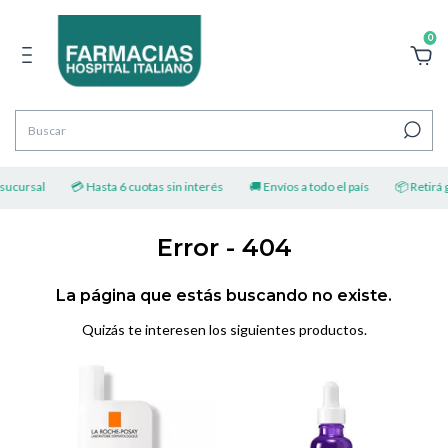
0
sucursal
💳 Hasta 6 cuotas sin interés
🚚 Envíos a todo el país
📦 Retirá g
Error - 404
La página que estás buscando no existe.
Quizás te interesen los siguientes productos.