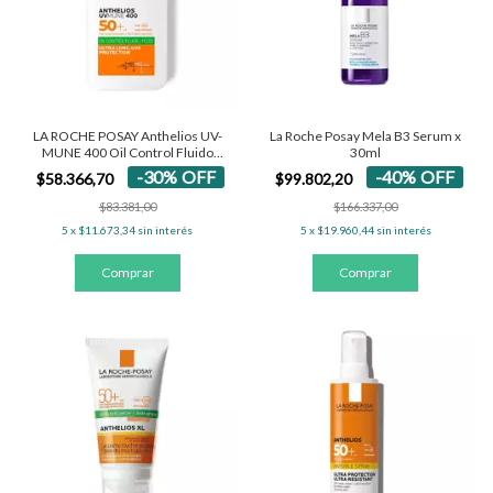
LA ROCHE POSAY Anthelios UV-
La Roche Posay Mela B3 Serum x
MUNE 400 Oil Control Fluido
30ml
SPF50+
-
30
%
OFF
-
40
%
OFF
$58.366,70
$99.802,20
$83.381,00
$166.337,00
5
x
$11.673,34
sin interés
5
x
$19.960,44
sin interés