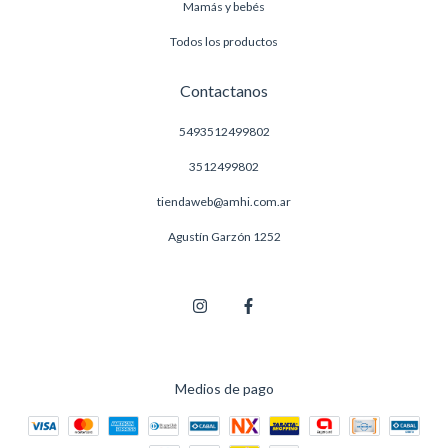
Mamás y bebés
Todos los productos
Contactanos
5493512499802
3512499802
tiendaweb@amhi.com.ar
Agustín Garzón 1252
Medios de pago