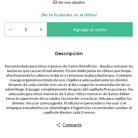
Ver más detalles
¡No te lo pierdas, es el último!
Descripción
Recomendado para niños mayores de 5 años Beneficios: -Ayuda a remover las
bacterias que causan el mal aliento -Posee doble punta en relieve que limpia
efectivamente los ultimos molares y remueven la placa bacteriana -Contiene
mango ergonómico Modo de uso: Cepíllese adecuadamente los dientes
después de cada comida, tres veces al día o segun la recomendación de su
odontólogo. Enjuagar completamente después del cepillado Precauciones: No
adecuado para niños menores de 3 años. Niños menores de 4 años deben
tener la supervisión de un adulto. No morder o masticar. Sólo para cepillar los
dientes. No usar como juguete. Producto no perecedero. No usar si el
empaque está abierto Los odontólogos e higienistas recomiendan cambiar el
cepillo de dientes cada 3 meses
Compartir