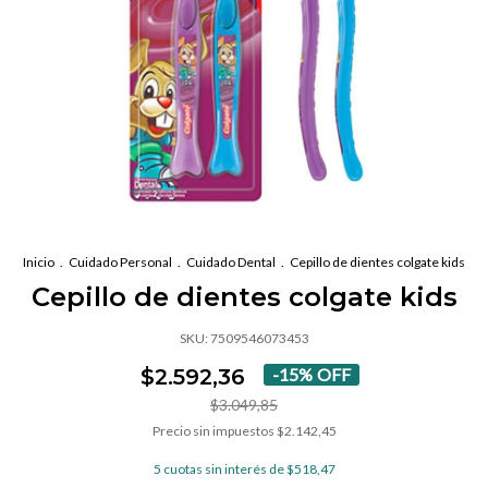
Inicio
.
Cuidado Personal
.
Cuidado Dental
.
Cepillo de dientes colgate kids
Cepillo de dientes colgate kids
SKU:
7509546073453
$2.592,36
-
15
%
OFF
$3.049,85
Precio sin impuestos
$2.142,45
5
cuotas sin interés de
$518,47