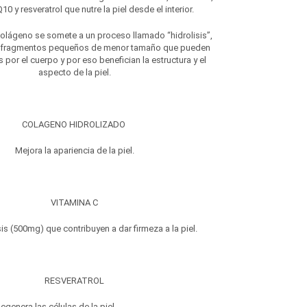
0 y resveratrol que nutre la piel desde el interior.
colágeno se somete a un proceso llamado “hidrolisis”,
í fragmentos pequeños de menor tamaño que pueden
 por el cuerpo y por eso benefician la estructura y el
aspecto de la piel.
COLAGENO HIDROLIZADO
Mejora la apariencia de la piel.
VITAMINA C
 (500mg) que contribuyen a dar firmeza a la piel.
RESVERATROL
Regenera las células de la piel.