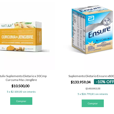
tuliv Suplemento Dietario x 30Cmp
Suplemento Dietario Ensure x80
Curcuma Mas Jengibre
-
10
%
OF
$133.959,04
$10.500,00
$148.843,38
5
x
$2.100,00
sin interés
5
x
$26.791,81
sin interés