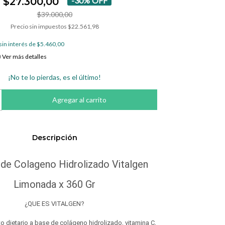
$27.300,00
-
30
%
OFF
$39.000,00
Precio sin impuestos
$22.561,98
sin interés de
$5.460,00
Ver más detalles
¡No te lo pierdas, es el último!
Descripción
 de Colageno Hidrolizado Vitalgen
Limonada x 360 Gr
¿QUE ES VITALGEN?
 dietario a base de colágeno hidrolizado, vitamina C,