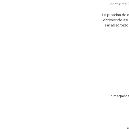
coenzima Q1
La proteína de 
obteniendo as
ser absorbidos
En megadosis