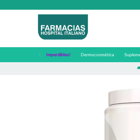
Imperdibles!
Dermocosmética
Supleme
🚚 Envíos