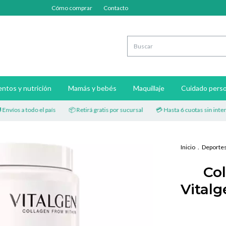
Cómo comprar
Contacto
ntos y nutrición
Mamás y bebés
Maquillaje
Cuidado perso
 a todo el país
📦 Retirá gratis por sucursal
💳 Hasta 6 cuotas sin interés
Inicio
.
Deportes 
Co
Vital