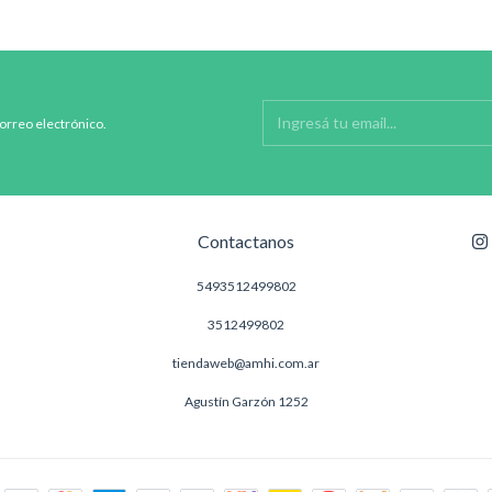
correo electrónico.
Contactanos
5493512499802
3512499802
tiendaweb@amhi.com.ar
Agustín Garzón 1252