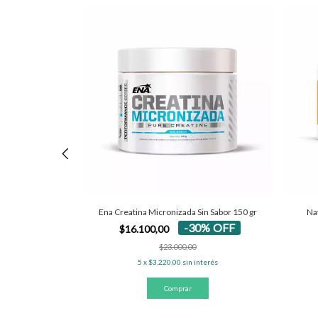
bs.
Ena Creatina Micronizada Sin Sabor 150 gr
Na
0
%
OFF
-
30
%
OFF
$16.100,00
$23.000,00
interés
5
x
$3.220,00
sin interés