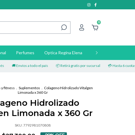
0
nal
Perfumes
Optica Regina Elena
Contacto
🚚 Envíos a todo el país
📦 Retirá gratis por sucursal
💳 Hasta 6 cuotas sin in
y fitness
.
Suplementos
.
Colageno Hidrolizado Vitalgen
Limonada x 360 Gr
lageno Hidrolizado
gen Limonada x 360 Gr
SKU:
7792981070808