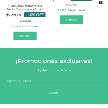
$5.29
$9.499,00
Gum Ultra Deslizante Hilo
Dental Con Mango x 40 unid.
5
x
$1.519,84
sin interés
-
10
%
OFF
5
x
$5.791,02
$6.434,48
5
x
$1.158,20
sin interés
¡Promociones exclusivas!
Dejá tu correo electrónico.