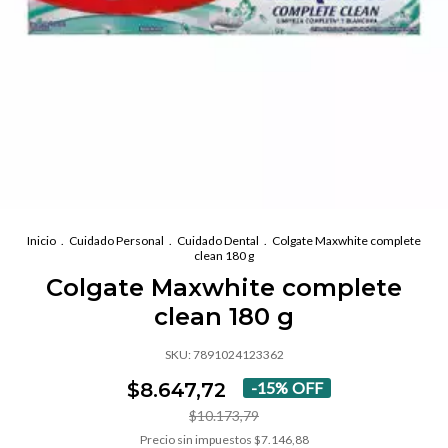
Inicio
.
Cuidado Personal
.
Cuidado Dental
.
Colgate Maxwhite complete
clean 180 g
Colgate Maxwhite complete
clean 180 g
SKU:
7891024123362
$8.647,72
-
15
%
OFF
$10.173,79
Precio sin impuestos
$7.146,88