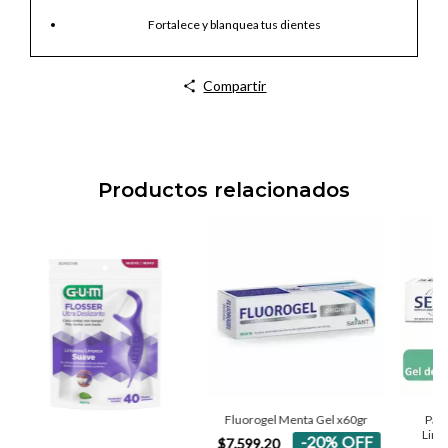
Fortalece y blanquea tus dientes
Compartir
Productos relacionados
Fluorogel Menta Gel x60gr
Past
Limp
-
20
%
OFF
$7.599,20