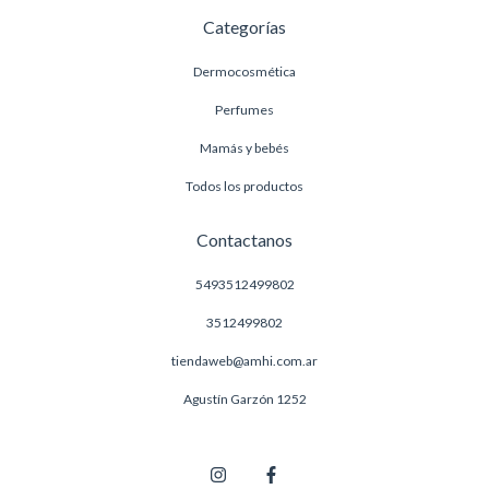
Categorías
Dermocosmética
Perfumes
Mamás y bebés
Todos los productos
Contactanos
5493512499802
3512499802
tiendaweb@amhi.com.ar
Agustín Garzón 1252