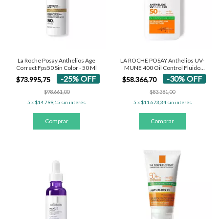
La Roche Posay Anthelios Age
LA ROCHE POSAY Anthelios UV-
Correct Fps50 Sin Color - 50 Ml
MUNE 400 Oil Control Fluido
SPF50+
-
25
%
OFF
-
30
%
OFF
$73.995,75
$58.366,70
$98.661,00
$83.381,00
5
x
$14.799,15
sin interés
5
x
$11.673,34
sin interés