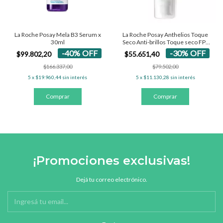
La Roche Posay Mela B3 Serum x
La Roche Posay Anthelios Toque
30ml
Seco Anti-brillos Toque seco FPS
50+ - Con Color 50 Ml
-
40
%
OFF
-
30
%
OFF
$99.802,20
$55.651,40
$166.337,00
$79.502,00
5
x
$19.960,44
sin interés
5
x
$11.130,28
sin interés
¡Promociones exclusivas!
Dejá tu correo electrónico.