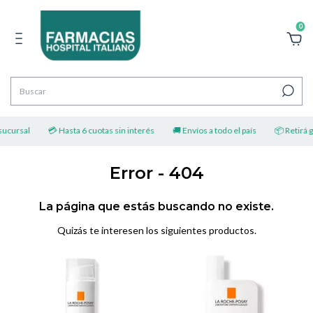
0
sucursal
💳 Hasta 6 cuotas sin interés
🚚 Envíos a todo el país
📦 Retirá gr
Error - 404
La página que estás buscando no existe.
Quizás te interesen los siguientes productos.