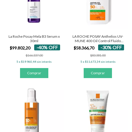
La Roche Posay Mela B3 Serum x
LA ROCHE POSAY Anthelios UV-
30ml
MUNE 400 Oil Control Fluido
SPF50+
-
40
%
OFF
-
30
%
OFF
$99.802,20
$58.366,70
$166.337,00
$83.381,00
5
x
$19.960,44
sin interés
5
x
$11.673,34
sin interés