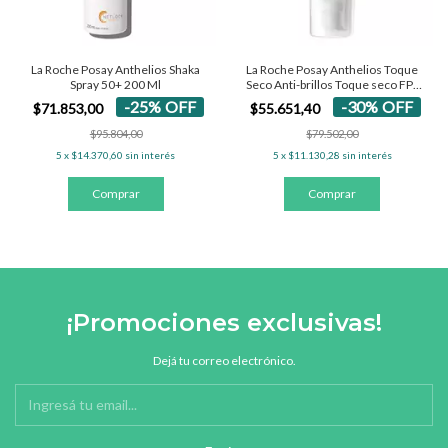
La Roche Posay Anthelios Shaka
La Roche Posay Anthelios Toque
Spray 50+ 200 Ml
Seco Anti-brillos Toque seco FPS
50+ - Con Color 50 Ml
-
25
%
OFF
-
30
%
OFF
$71.853,00
$55.651,40
$95.804,00
$79.502,00
5
x
$14.370,60
sin interés
5
x
$11.130,28
sin interés
¡Promociones exclusivas!
Dejá tu correo electrónico.