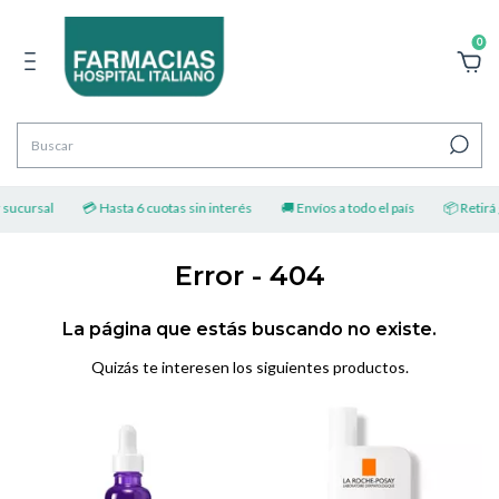
0
 sucursal
💳 Hasta 6 cuotas sin interés
🚚 Envíos a todo el país
📦 Retirá g
Error - 404
La página que estás buscando no existe.
Quizás te interesen los siguientes productos.