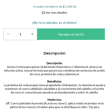
5
cuotas sin interés de
$1.106,56
Ver más detalles
¡No te lo pierdas, es el último!
Descripción
Descripción.
Nueva Crema para peinar Sedal Acido Hialurónico + Vitamina A, ahora con
infusión activa, nueva fórmula que posee una combinación exclusiva de aceite
de coco, proteína de seda y vitamina A.
Beneficios.
La proteína de seda proporciona propiedades hidratantes, la vitamina A ayuda a
mantener el cuero cabelludo saludable y al crecimiento del cabello y el aceite
de coco es conocido por penetrar profundamente y nutrir el cabello.
Modo Uso.
1Â° Con tu pelo bien humedo (Â¡esto es clave!), aplicá sedal ceramidas en la
palma de tus manos y frotalas para que se distribuya en ellas. Tip: para