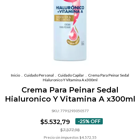
Inicio
.
Cuidado Personal
.
Cuidado Capilar
.
Crema Para Peinar Sedal
Hialuronico Y Vitamina A x300ml
Crema Para Peinar Sedal
Hialuronico Y Vitamina A x300ml
SKU:
7791293050577
$5.532,79
-
25
%
OFF
$7.377,98
Precio sin impuestos
$4.572,55