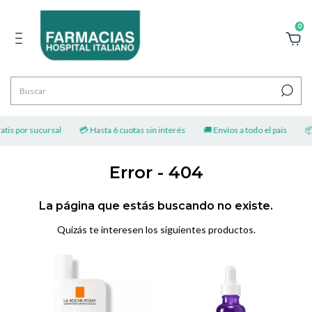
0
tis por sucursal
💳 Hasta 6 cuotas sin interés
🚚 Envíos a todo el país
📦 
Error - 404
La página que estás buscando no existe.
Quizás te interesen los siguientes productos.