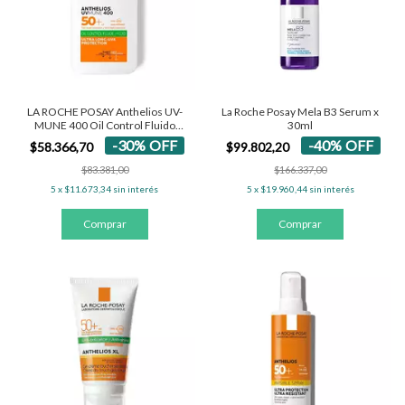
LA ROCHE POSAY Anthelios UV-
La Roche Posay Mela B3 Serum x
MUNE 400 Oil Control Fluido
30ml
SPF50+
-
30
%
OFF
-
40
%
OFF
$58.366,70
$99.802,20
$83.381,00
$166.337,00
5
x
$11.673,34
sin interés
5
x
$19.960,44
sin interés