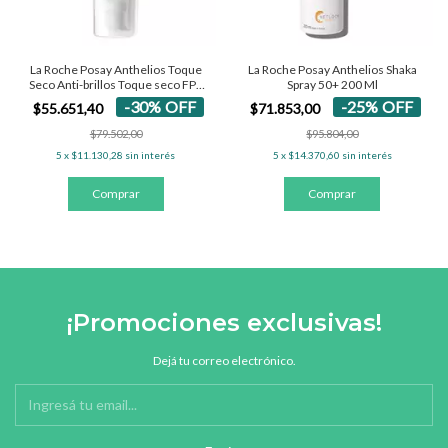
La Roche Posay Anthelios Shaka
La Roche Posay Anthelios Toque
Spray 50+ 200 Ml
Seco Anti-brillos Toque seco FPS
50+ - Con Color 50 Ml
-
25
%
OFF
-
30
%
OFF
$71.853,00
$55.651,40
$95.804,00
$79.502,00
5
x
$14.370,60
sin interés
5
x
$11.130,28
sin interés
¡Promociones exclusivas!
Dejá tu correo electrónico.