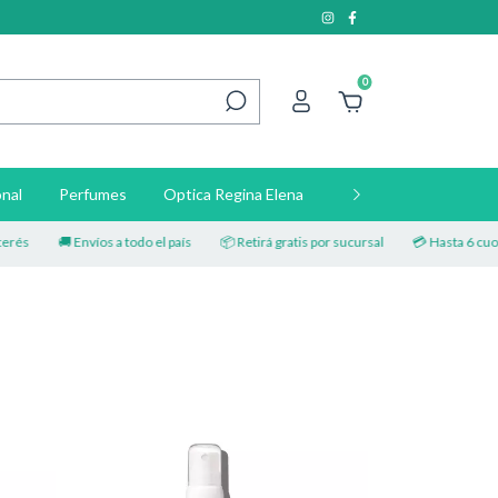
0
nal
Perfumes
Optica Regina Elena
Contacto
🚚 Envíos a todo el país
📦 Retirá gratis por sucursal
💳 Hasta 6 cuotas sin in