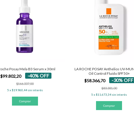
Roche Posay Mela B3 Serum x 30ml
LA ROCHE POSAY Anthelios UV-MU
Oil Control Fluido SPF50+
-
40
%
OFF
$99.802,20
-
30
%
OFF
$58.366,70
$166.337,00
$83.381,00
5
x
$19.960,44
sin interés
5
x
$11.673,34
sin interés