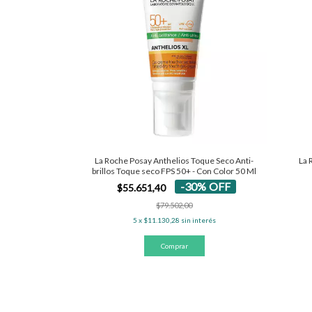
La Roche Posay Anthelios Toque Seco Anti-
La 
brillos Toque seco FPS 50+ - Con Color 50 Ml
-
30
%
OFF
$55.651,40
$79.502,00
5
x
$11.130,28
sin interés