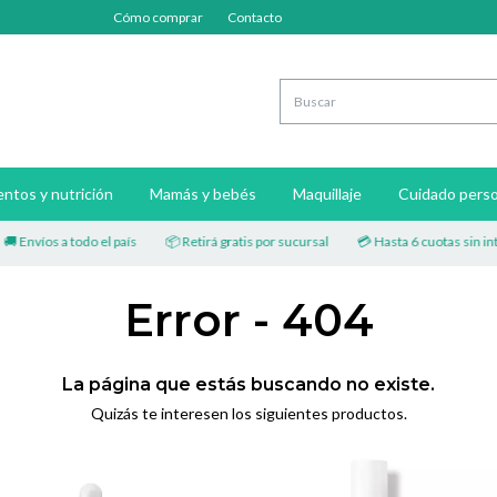
Cómo comprar
Contacto
ntos y nutrición
Mamás y bebés
Maquillaje
Cuidado perso
 a todo el país
📦 Retirá gratis por sucursal
💳 Hasta 6 cuotas sin interés
Error - 404
La página que estás buscando no existe.
Quizás te interesen los siguientes productos.