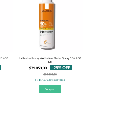
La Roche Posay Anthelios Shaka Spray 50+ 200
NE 400
Ml
-
25
%
OFF
$71.853,00
$95.804,00
5
x
$14.370,60
sin interés