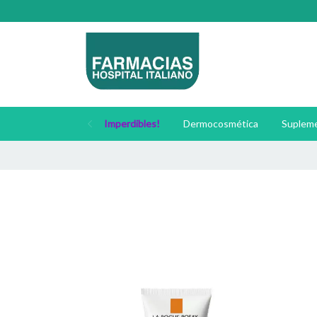
Imperdibles!
Dermocosmética
Supleme
🚚 Envíos