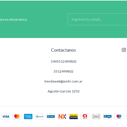
correo electrónico.
Contactanos
5493512499802
3512499802
tiendaweb@amhi.com.ar
Agustín Garzón 1252