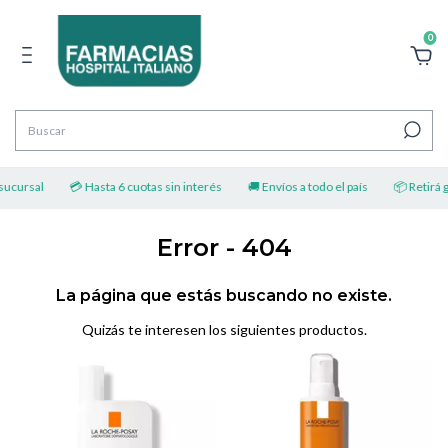
0
sucursal
💳 Hasta 6 cuotas sin interés
🚚 Envíos a todo el país
📦 Retirá gr
Error - 404
La página que estás buscando no existe.
Quizás te interesen los siguientes productos.