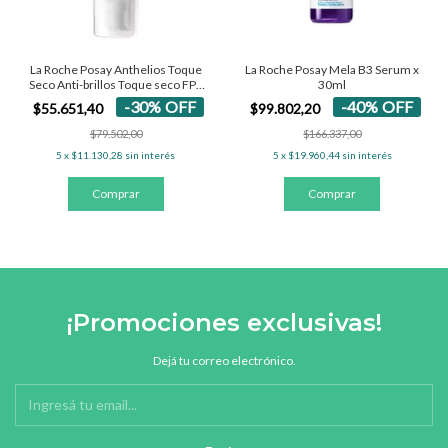
La Roche Posay Anthelios Toque
La Roche Posay Mela B3 Serum x
Seco Anti-brillos Toque seco FPS
30ml
50+ - Con Color 50 Ml
-
30
%
OFF
-
40
%
OFF
$55.651,40
$99.802,20
$79.502,00
$166.337,00
5
x
$11.130,28
sin interés
5
x
$19.960,44
sin interés
¡Promociones exclusivas!
Dejá tu correo electrónico.