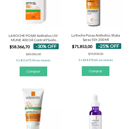
La Roche Posay Anthelios Shaka
LA ROCHE POSAY Anthelios UV-
Spray 50+ 200 Ml
MUNE 400 Oil Control Fluido
SPF50+
-
25
%
OFF
-
30
%
OFF
$71.853,00
$58.366,70
$95.804,00
$83.381,00
5
x
$14.370,60
sin interés
5
x
$11.673,34
sin interés