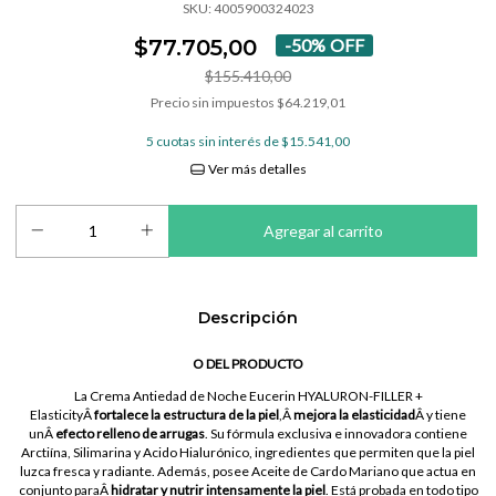
SKU:
4005900324023
$77.705,00
-
50
%
OFF
$155.410,00
Precio sin impuestos
$64.219,01
5
cuotas sin interés de
$15.541,00
Ver más detalles
Descripción
O DEL PRODUCTO
La Crema Antiedad de Noche Eucerin HYALURON-FILLER +
Elasticity
Â
fortalece la estructura de la piel
,
Â
mejora la elasticidad
Â
y tiene
un
Â
efecto relleno de arrugas
. Su fórmula exclusiva e innovadora contiene
Arctiína, Silimarina y Acido Hialurónico, ingredientes que permiten que la piel
luzca fresca y radiante. Además, posee Aceite de Cardo Mariano que actua en
conjunto para
Â
hidratar y nutrir intensamente la piel
. Está probada en todo tipo