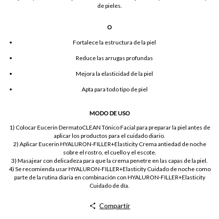
de pieles.
O
Fortalece la estructura de la piel
Reduce las arrugas profundas
Mejora la elasticidad de la piel
Apta para todo tipo de piel
MODO DE USO
1) Colocar Eucerin DermatoCLEAN Tónico Facial para preparar la piel antes de
aplicar los productos para el cuidado diario.
2) Aplicar Eucerin HYALURON-FILLER+Elasticity Crema antiedad de noche
sobre el rostro, el cuello y el escote.
3) Masajear con delicadeza para que la crema penetre en las capas de la piel.
4) Se recomienda usar HYALURON-FILLER+Elasticity Cuidado de noche como
parte de la rutina diaria en combinación con HYALURON-FILLER+Elasticity
Cuidado de día.
Compartir