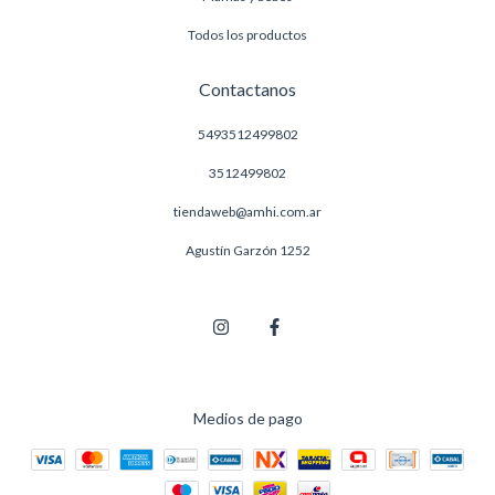
Todos los productos
Contactanos
5493512499802
3512499802
tiendaweb@amhi.com.ar
Agustín Garzón 1252
Medios de pago