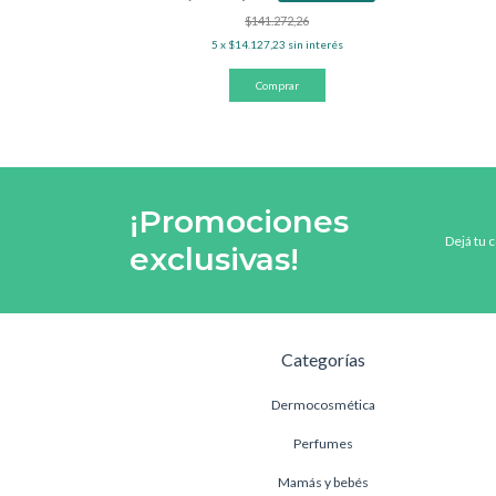
$141.272,26
interés
5
x
$14.127,23
sin interés
¡Promociones
Dejá tu 
exclusivas!
Categorías
Dermocosmética
Perfumes
Mamás y bebés