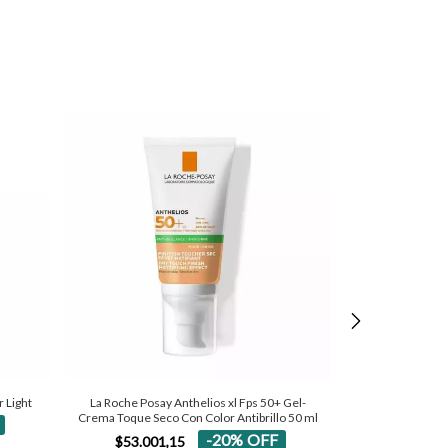
r Light
La Roche Posay Anthelios xl Fps 50+ Gel-
Serum Facial
Crema Toque Seco Con Color Antibrillo 50 ml
Sebo
-
20
%
OFF
$53.001,15
$42.700