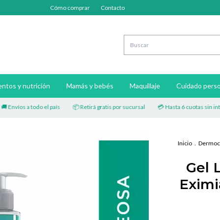
Cómo comprar
Contacto
ntos y nutrición
Mamás y bebés
Maquillaje
Cuidado perso
nvíos a todo el país
📦 Retirá gratis por sucursal
💳 Hasta 6 cuotas sin interés
Inicio
.
Dermoc
Gel 
Eximi