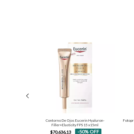
 Serum x 30ml
Contorno De Ojos Eucerin Hyaluron-
Fotopr
Filler+Elasticity FPS 15 x15ml
0
%
OFF
-
50
%
OFF
$70.636,13