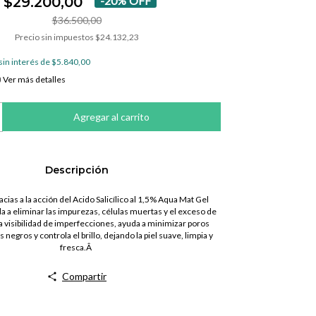
$29.200,00
-
20
%
OFF
$36.500,00
Precio sin impuestos
$24.132,23
sin interés de
$5.840,00
Ver más detalles
Descripción
cias a la acción del Acido Salicílico al 1,5% Aqua Mat Gel
a a eliminar las impurezas, células muertas y el exceso de
a visibilidad de imperfecciones, ayuda a minimizar poros
 negros y controla el brillo, dejando la piel suave, limpia y
fresca.Â
Compartir