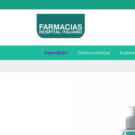
Imperdibles!
Dermocosmética
Supleme
🚚 E