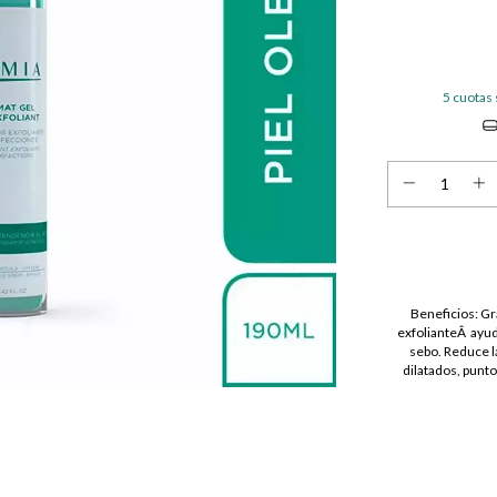
5
cuotas 
Beneficios: Gra
exfolianteÂ ayud
sebo. Reduce l
dilatados, puntos