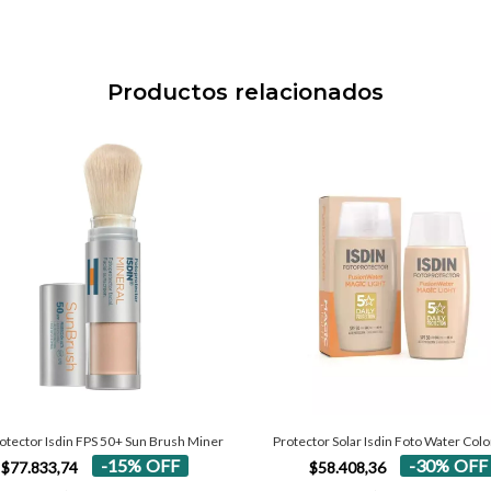
Productos relacionados
Protector Solar Isdin Foto Water Colo
otector Isdin FPS 50+ Sun Brush Miner
-
30
%
OFF
-
15
%
OFF
$58.408,36
$77.833,74