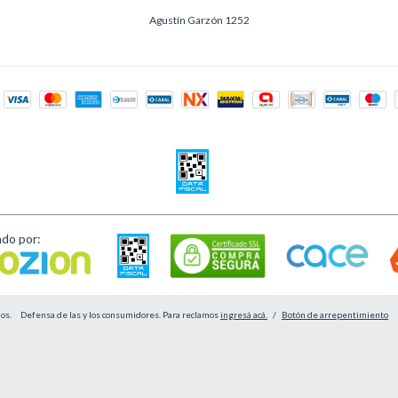
Agustín Garzón 1252
ado por:
os.
Defensa de las y los consumidores. Para reclamos
ingresá acá.
/
Botón de arrepentimiento