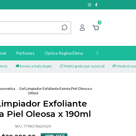
0
nal
Perfumes
Optica Regina Elena
Contacto
🚚 Envíos a todo el país
📦 Retirá gratis por sucursal
💳 Hasta 6 cuotas s
osmetica
.
Gel Limpiador Exfoliante Eximia Piel Oleosa x
190ml
Limpiador Exfoliante
a Piel Oleosa x 190ml
SKU:
7798178624120