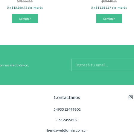
$83.440,51
$91.569,11
5
x
$11.681,67
sin interés
5
x
$15.566,75
sin interés
correo electrónico.
Contactanos
5493512499802
3512499802
tiendaweb@amhi.com.ar