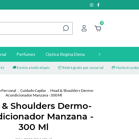
0
nal
Perfumes
Optica Regina Elena
Contacto
🚚 Envíos a todo el país
📦 Retirá gratis por sucursal
💳 Hasta 6 cuotas sin 
 Personal
.
Cuidado Capilar
.
Head & Shoulders Dermo-
Acondicionador Manzana - 300 Ml
 & Shoulders Dermo-
icionador Manzana -
300 Ml