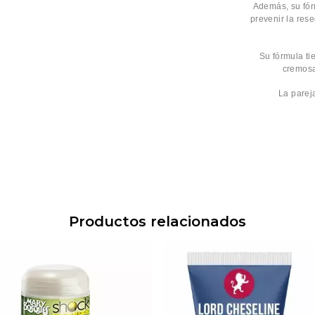
Además, su fór
prevenir la res
Su fórmula ti
cremosa
La parej
Productos relacionados