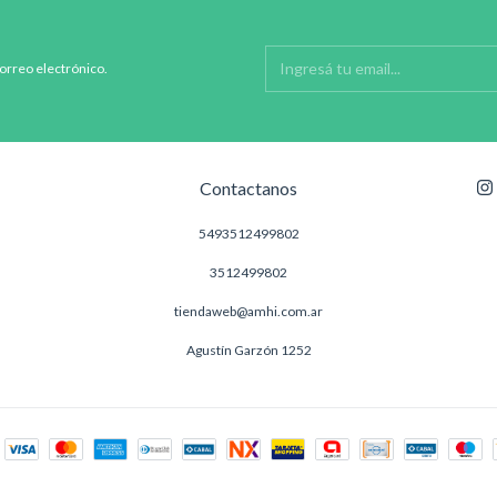
correo electrónico.
Contactanos
5493512499802
3512499802
tiendaweb@amhi.com.ar
Agustín Garzón 1252