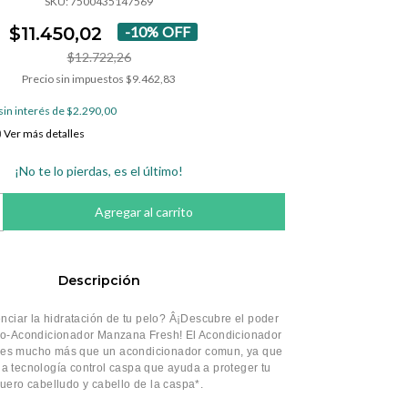
SKU:
7500435147569
$11.450,02
-
10
%
OFF
$12.722,26
Precio sin impuestos
$9.462,83
sin interés de
$2.290,00
Ver más detalles
¡No te lo pierdas, es el último!
Descripción
nciar la hidratación de tu pelo? Â¡Descubre el poder
o-Acondicionador Manzana Fresh! El Acondicionador
es mucho más que un acondicionador comun, ya que
a tecnología control caspa que ayuda a proteger tu
uero cabelludo y cabello de la caspa*.