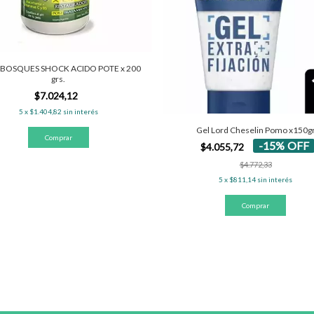
BOSQUES SHOCK ACIDO POTE x 200
grs.
$7.024,12
5
x
$1.404,82
sin interés
Gel Lord Cheselin Pomo x150g
-
15
%
OFF
$4.055,72
$4.772,33
5
x
$811,14
sin interés