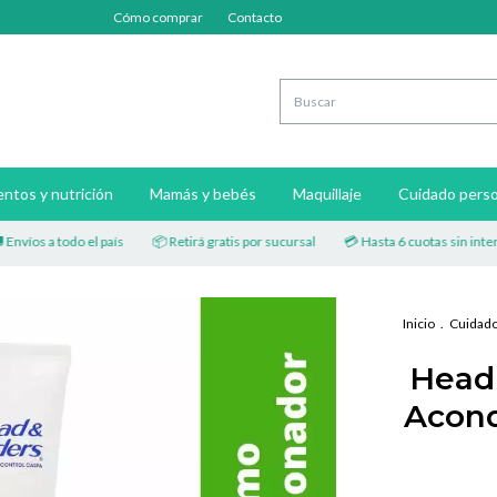
Cómo comprar
Contacto
ntos y nutrición
Mamás y bebés
Maquillaje
Cuidado perso
os a todo el país
📦 Retirá gratis por sucursal
💳 Hasta 6 cuotas sin interés
Inicio
.
Cuidado
Head
Acond