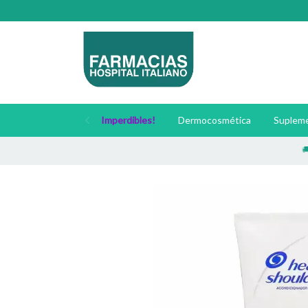
Imperdibles!
Dermocosmética
Supleme
🚚 Enví