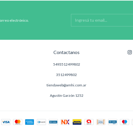
correo electrónico.
Contactanos
5493512499802
3512499802
tiendaweb@amhi.com.ar
Agustín Garzón 1252