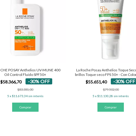
CHE POSAY Anthelios UV-MUNE 400
La Roche Posay Anthelios Toque Seco
Oil Control Fluido SPF50+
brillos Toque seco FPS 50+ - Con Colo
-
30
%
OFF
-
30
%
OFF
$58.366,70
$55.651,40
$83.381,00
$79.502,00
5
x
$11.673,34
sin interés
5
x
$11.130,28
sin interés