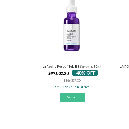
La Roche Posay Mela B3 Serum x 30ml
LA RO
-
40
%
OFF
$99.802,20
$166.337,00
5
x
$19.960,44
sin interés