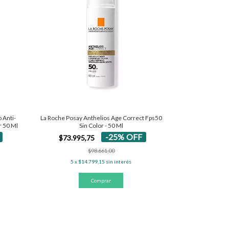
 Anti-
La Roche Posay Anthelios Age Correct Fps50
r 50 Ml
Sin Color - 50 Ml
-
25
%
OFF
$73.995,75
$98.661,00
5
x
$14.799,15
sin interés