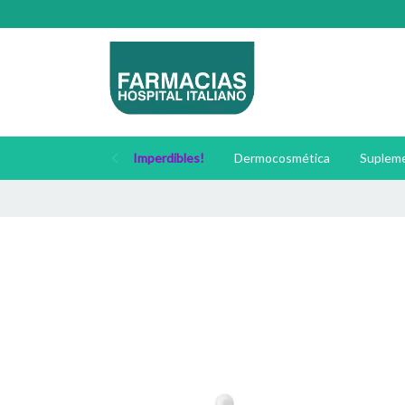
Imperdibles!
Dermocosmética
Supleme