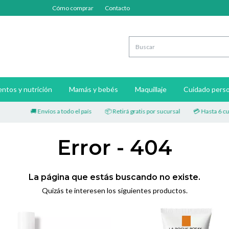
Cómo comprar
Contacto
ntos y nutrición
Mamás y bebés
Maquillaje
Cuidado perso
🚚 Envíos a todo el país
📦 Retirá gratis por sucursal
💳 Hasta 6 cuot
Error - 404
La página que estás buscando no existe.
Quizás te interesen los siguientes productos.