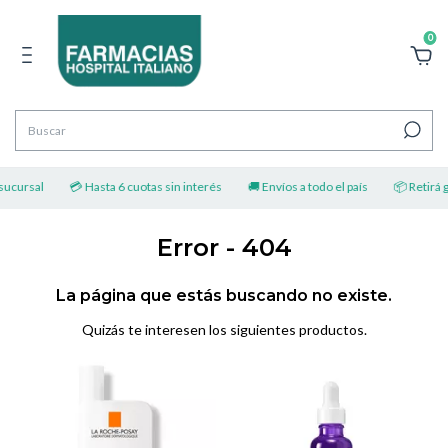
0
sucursal
💳 Hasta 6 cuotas sin interés
🚚 Envíos a todo el país
📦 Retirá gr
Error - 404
La página que estás buscando no existe.
Quizás te interesen los siguientes productos.