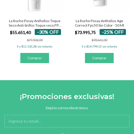
La Roche Posay Anthelios Toque
La Roche Posay Anthelios Age
Seco Anti-brillos Toque seco FPS
Correct Fps50 Sin Color - 50 Ml
50+ - Con Color 50 Ml
-
30
%
OFF
-
25
%
OFF
$55.651,40
$73.995,75
$79.502,00
$98.661,00
5
x
$11.130,28
sin interés
5
x
$14.799,15
sin interés
¡Promociones exclusivas!
Dejá tu correo electrónico.