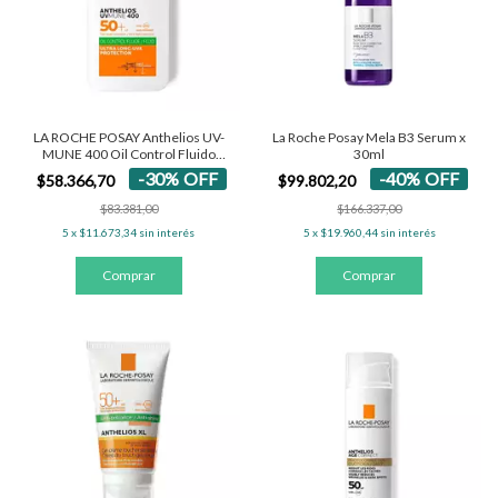
LA ROCHE POSAY Anthelios UV-
La Roche Posay Mela B3 Serum x
MUNE 400 Oil Control Fluido
30ml
SPF50+
-
30
%
OFF
-
40
%
OFF
$58.366,70
$99.802,20
$83.381,00
$166.337,00
5
x
$11.673,34
sin interés
5
x
$19.960,44
sin interés