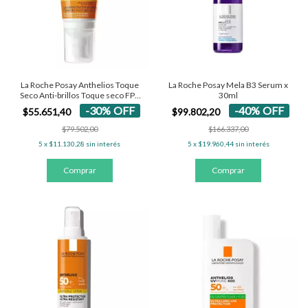
La Roche Posay Anthelios Toque
La Roche Posay Mela B3 Serum x
Seco Anti-brillos Toque seco FPS
30ml
50+ - Con Color 50 Ml
-
30
%
OFF
-
40
%
OFF
$55.651,40
$99.802,20
$79.502,00
$166.337,00
5
x
$11.130,28
sin interés
5
x
$19.960,44
sin interés