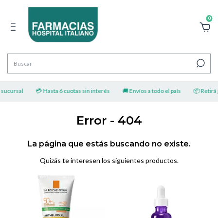
0
 sucursal
💳 Hasta 6 cuotas sin interés
🚚 Envíos a todo el país
📦 Retirá g
Error - 404
La página que estás buscando no existe.
Quizás te interesen los siguientes productos.