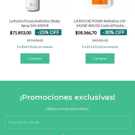
La Roche Posay Anthelios Shaka
LA ROCHE POSAY Anthelios UV-
Spray 50+ 200 Ml
MUNE 400 Oil Control Fluido
SPF50+
-
25
%
OFF
-
30
%
OFF
$71.853,00
$58.366,70
$95.804,00
$83.381,00
5
x
$14.370,60
sin interés
5
x
$11.673,34
sin interés
¡Promociones exclusivas!
Dejá tu correo electrónico.