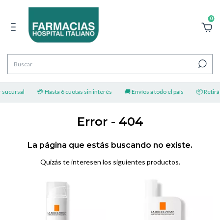
0
 sucursal
💳 Hasta 6 cuotas sin interés
🚚 Envíos a todo el país
📦 Retirá 
Error - 404
La página que estás buscando no existe.
Quizás te interesen los siguientes productos.