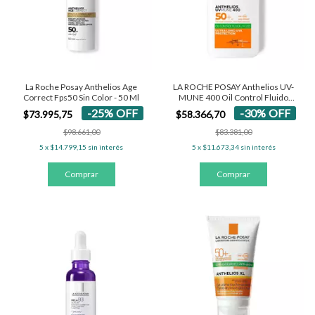
La Roche Posay Anthelios Age
LA ROCHE POSAY Anthelios UV-
Correct Fps50 Sin Color - 50 Ml
MUNE 400 Oil Control Fluido
SPF50+
-
25
%
OFF
-
30
%
OFF
$73.995,75
$58.366,70
$98.661,00
$83.381,00
5
x
$14.799,15
sin interés
5
x
$11.673,34
sin interés