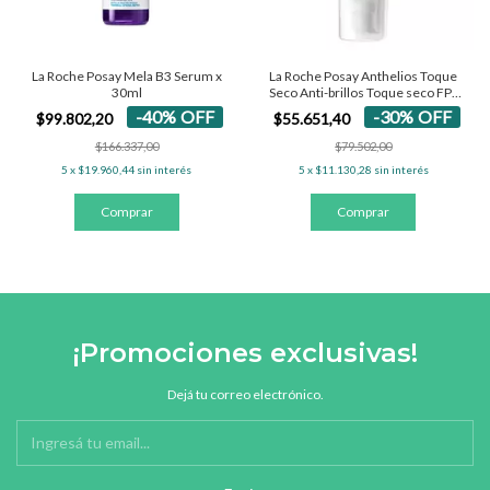
La Roche Posay Mela B3 Serum x
La Roche Posay Anthelios Toque
30ml
Seco Anti-brillos Toque seco FPS
50+ - Con Color 50 Ml
-
40
%
OFF
-
30
%
OFF
$99.802,20
$55.651,40
$166.337,00
$79.502,00
5
x
$19.960,44
sin interés
5
x
$11.130,28
sin interés
¡Promociones exclusivas!
Dejá tu correo electrónico.