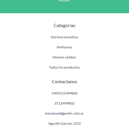
Categorías
Dermocosmética
Perfumes
Mamás y bebés
Todos los productos
Contactanos
5493512499802
3512499802
tiendaweb@amhi.com.ar
Agustín Garzón 1252