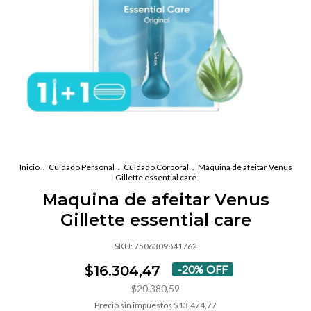
Inicio
.
Cuidado Personal
.
Cuidado Corporal
.
Maquina de afeitar Venus
Gillette essential care
Maquina de afeitar Venus
Gillette essential care
SKU:
7506309841762
$16.304,47
-
20
%
OFF
$20.380,59
Precio sin impuestos
$13.474,77