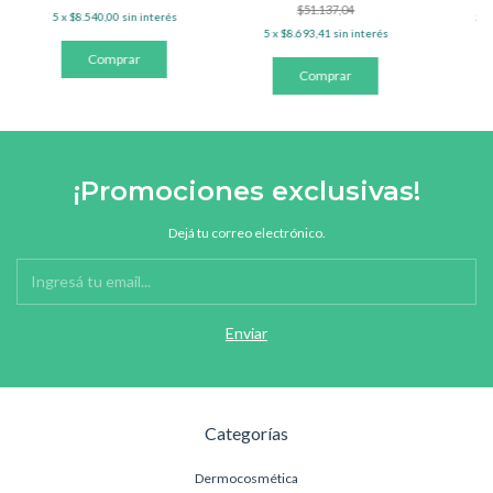
$51.137,04
5
x
$8.540,00
sin interés
5
x
5
x
$8.693,41
sin interés
¡Promociones exclusivas!
Dejá tu correo electrónico.
Categorías
Dermocosmética