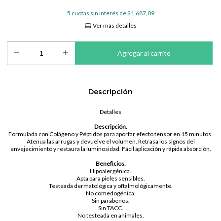
5
cuotas sin interés de
$1.687,09
Ver más detalles
Descripción
Detalles
Descripción.
Formulada con Colágeno y Péptidos para aportar efecto tensor en 15 minutos.
Atenua las arrugas y devuelve el volumen. Retrasa los signos del
envejecimiento y restaura la luminosidad. Fácil aplicación y rápida absorción.
Beneficios.
Hipoalergénica.
Apta para pieles sensibles.
Testeada dermatológica y oftalmológicamente.
No comedogénica.
Sin parabenos.
Sin TACC.
No testeada en animales.