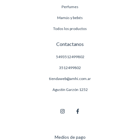
Perfumes
Mamás y bebés
Todos los productos
Contactanos
5493512499802
3512499802
tiendaweb@amhi.com.ar
Agustín Garzón 1252
Medios de pago