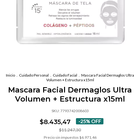
Inicio
.
Cuidado Personal
.
Cuidado Facial
.
Mascara Facial Dermaglos Ultra
Volumen + Estructura x15ml
Mascara Facial Dermaglos Ultra
Volumen + Estructura x15ml
SKU:
7793742008603
$8.435,47
-
25
%
OFF
$11.247,30
Precio sin impuestos
$6.971,46