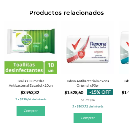
Productos relacionados
Toallas Humedas
Jabon Antibacterial Rexona
Jabon
Antibacterial Espadol x10un
Original x90gr
-
15
%
OFF
$3.953,32
$1.528,60
$1.44
5
x
$790,66
sin interés
$1.798,34
5
x
$305,72
sin interés
5