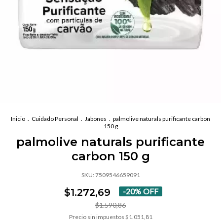
Inicio
.
Cuidado Personal
.
Jabones
.
palmolive naturals purificante carbon
150 g
palmolive naturals purificante
carbon 150 g
SKU:
7509546659091
$1.272,69
-
20
%
OFF
$1.590,86
Precio sin impuestos
$1.051,81