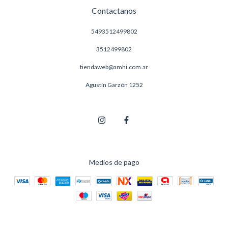
Contactanos
5493512499802
3512499802
tiendaweb@amhi.com.ar
Agustín Garzón 1252
Medios de pago