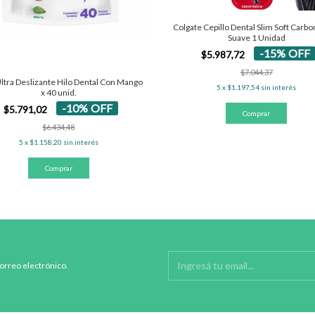
Colgate Cepillo Dental Slim Soft Carbo
Suave 1 Unidad
-
15
%
OFF
$5.987,72
$7.044,37
tra Deslizante Hilo Dental Con Mango
5
x
$1.197,54
sin interés
x 40 unid.
-
10
%
OFF
$5.791,02
$6.434,48
5
x
$1.158,20
sin interés
correo electrónico.