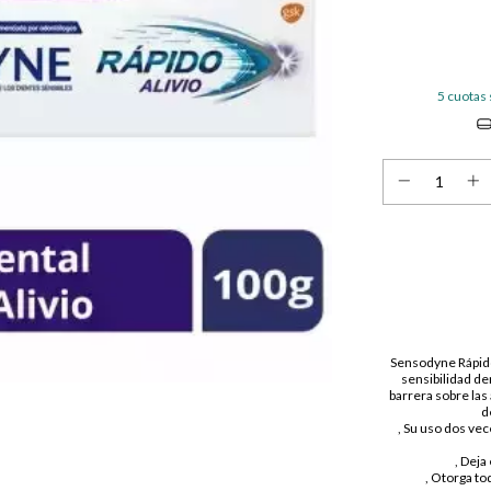
5
cuotas 
Sensodyne Rápido
sensibilidad de
barrera sobre las 
d
, Su uso dos vec
, Deja
, Otorga to