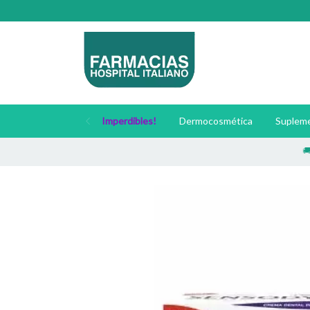
Imperdibles!
Dermocosmética
Supleme
🚚 Envío