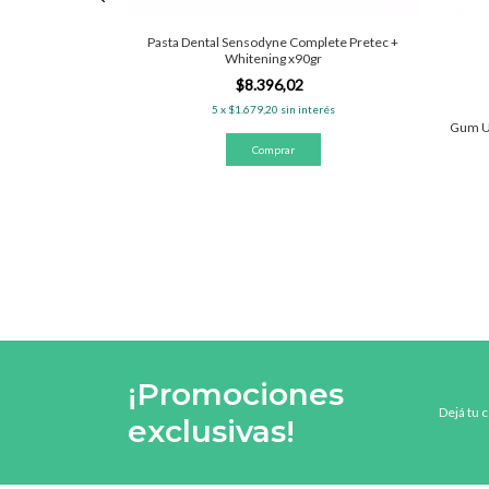
el x60gr
Pasta Dental Sensodyne Complete Pretec +
Whitening x90gr
%
OFF
$8.396,02
5
x
$1.679,20
sin interés
nterés
Gum Ul
¡Promociones
Dejá tu 
exclusivas!