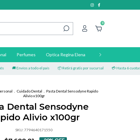
0
nal
Perfumes
Optica Regina Elena
Contacto
🚚 Envíos a todo el país
📦 Retirá gratis por sucursal
💳 Hasta 6 cuotas sin i
ersonal
.
Cuidado Dental
.
Pasta Dental Sensodyne Rapido
Alivio x100gr
a Dental Sensodyne
pido Alivio x100gr
SKU:
7794640171550