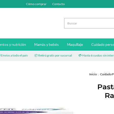
Cómo comprar
Contacto
ntos y nutrición
Mamás y bebés
Maquillaje
Cuidado perso
s a todo el país
📦 Retirá gratis por sucursal
💳 Hasta 6 cuotas sin interés
Inicio
.
Cuidado P
Past
Ra