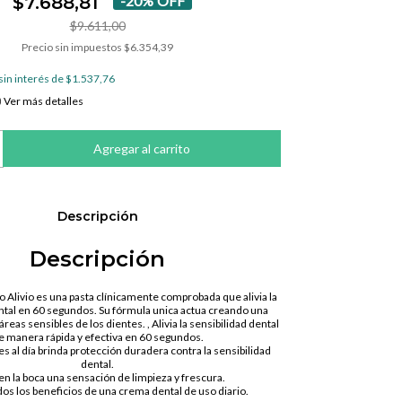
$7.688,81
-
20
%
OFF
$9.611,00
Precio sin impuestos
$6.354,39
sin interés de
$1.537,76
Ver más detalles
Descripción
Descripción
 Alivio es una pasta clínicamente comprobada que alivia la
ntal en 60 segundos. Su fórmula unica actua creando una
áreas sensibles de los dientes. , Alivia la sensibilidad dental
e manera rápida y efectiva en 60 segundos.
es al día brinda protección duradera contra la sensibilidad
dental.
 en la boca una sensación de limpieza y frescura.
dos los beneficios de una crema dental de uso diario.