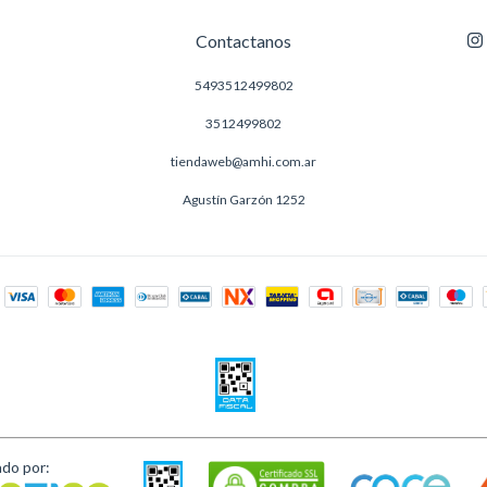
Contactanos
5493512499802
3512499802
tiendaweb@amhi.com.ar
Agustín Garzón 1252
ado por: