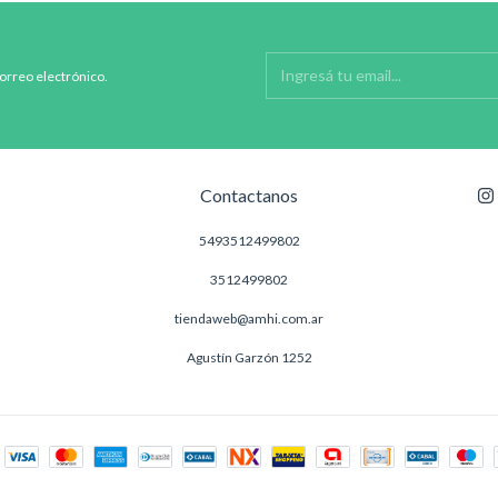
correo electrónico.
Contactanos
5493512499802
3512499802
tiendaweb@amhi.com.ar
Agustín Garzón 1252