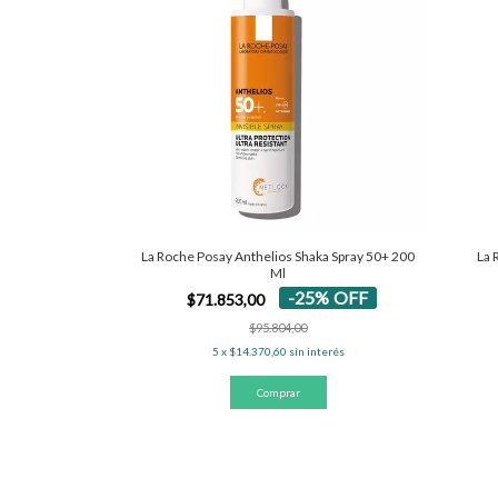
La Roche Posay Anthelios Shaka Spray 50+ 200
La 
Ml
-
25
%
OFF
$71.853,00
$95.804,00
5
x
$14.370,60
sin interés