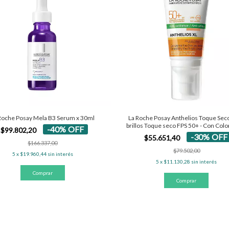
Roche Posay Mela B3 Serum x 30ml
La Roche Posay Anthelios Toque Seco
brillos Toque seco FPS 50+ - Con Colo
-
40
%
OFF
$99.802,20
-
30
%
OFF
$55.651,40
$166.337,00
$79.502,00
5
x
$19.960,44
sin interés
5
x
$11.130,28
sin interés