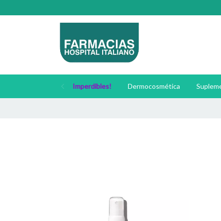
Imperdibles!
Dermocosmética
Supleme
🚚 Enví