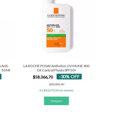
 Anti-
LA ROCHE POSAY Anthelios UV-MUNE 400
r 50 Ml
Oil Control Fluido SPF50+
-
30
%
OFF
$58.366,70
$83.381,00
5
x
$11.673,34
sin interés