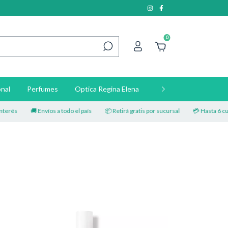
0
nal
Perfumes
Optica Regina Elena
Contacto
🚚 Envíos a todo el país
📦 Retirá gratis por sucursal
💳 Hasta 6 cuotas sin 