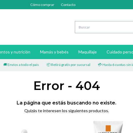
Cómo comprar
Contacto
ntos y nutrición
Mamás y bebés
Maquillaje
Cuidado perso
os a todo el país
📦 Retirá gratis por sucursal
💳 Hasta 6 cuotas sin interés
Error - 404
La página que estás buscando no existe.
Quizás te interesen los siguientes productos.