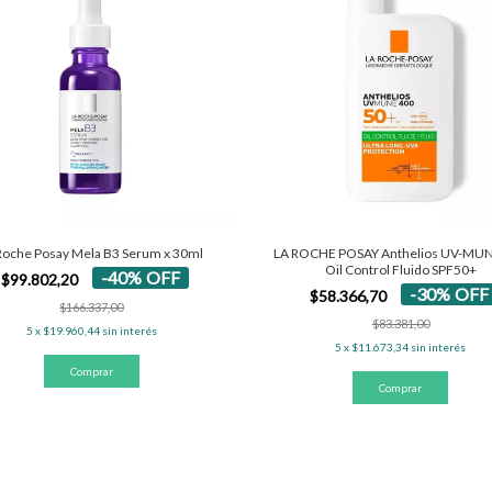
Roche Posay Mela B3 Serum x 30ml
LA ROCHE POSAY Anthelios UV-MU
Oil Control Fluido SPF50+
-
40
%
OFF
$99.802,20
-
30
%
OFF
$58.366,70
$166.337,00
$83.381,00
5
x
$19.960,44
sin interés
5
x
$11.673,34
sin interés