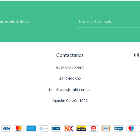
correo electrónico.
Contactanos
5493512499802
3512499802
tiendaweb@amhi.com.ar
Agustín Garzón 1252