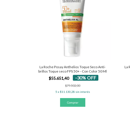
La Roche Posay Anthelios Toque Seco Anti-
La 
brillos Toque seco FPS 50+ - Con Color 50 Ml
-
30
%
OFF
$55.651,40
$79.502,00
5
x
$11.130,28
sin interés