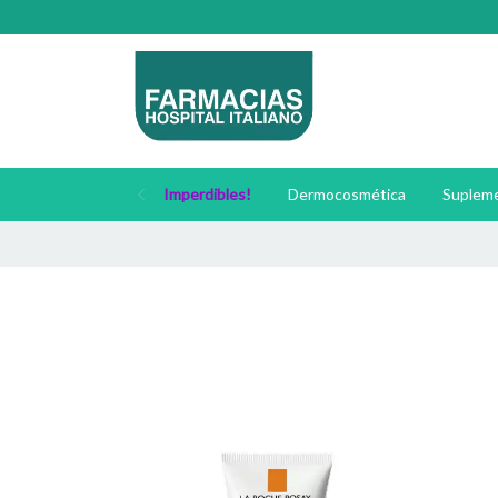
Imperdibles!
Dermocosmética
Supleme