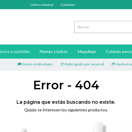
Cómo comprar
Contacto
ntos y nutrición
Mamás y bebés
Maquillaje
Cuidado perso
🚚 Envíos a todo el país
📦 Retirá gratis por sucursal
💳 Hasta 6 cuota
Error - 404
La página que estás buscando no existe.
Quizás te interesen los siguientes productos.