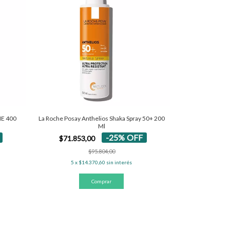
La Roche Posay Anthelios Shaka Spray 50+ 200
NE 400
Ml
-
25
%
OFF
$71.853,00
$95.804,00
5
x
$14.370,60
sin interés