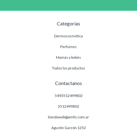
Categorías
Dermocosmética
Perfumes
Mamás y bebés
Todos los productos
Contactanos
5493512499802
3512499802
tiendaweb@amhi.com.ar
Agustín Garzón 1252