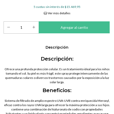
5
cuotas sin interés de
$15.469,95
Ver más detalles
Descripción
Descripción:
Ofrece una profunda protección celular. Es un tratamiento ideal para los niños
tomando el sol. Su piel es más frágil, este spray protege intensamente de las
quemaduras solares o diversos trastornos causados por la exposición a la luz
solar larga.
Beneficios:
Sistema de filtrado de amplio espectro UVA-UVB contra enriquecida Meroxyl,
eficaz contra los rayos UVA larga para ofrecer la máxima protección a sus hijos.
contiene una combinación de hialuronato de sodio con propiedades
hidratantes y un lípido planta concentró propiedades emolientes que se une