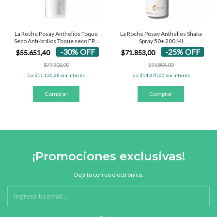
La Roche Posay Anthelios Shaka
La Roche Posay Anthelios Toque
Spray 50+ 200 Ml
Seco Anti-brillos Toque seco FPS
50+ - Con Color 50 Ml
-
25
%
OFF
-
30
%
OFF
$71.853,00
$55.651,40
$95.804,00
$79.502,00
5
x
$14.370,60
sin interés
5
x
$11.130,28
sin interés
¡Promociones exclusivas!
Dejá tu correo electrónico.