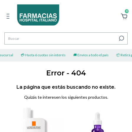
0
sucursal
💳 Hasta 6 cuotas sin interés
🚚 Envíos a todo el país
📦 Retirá gr
Error - 404
La página que estás buscando no existe.
Quizás te interesen los siguientes productos.