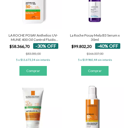
LA ROCHE POSAY Anthelios UV-
La Roche Posay Mela B3 Serum x
MUNE 400 Oil Control Fluido
30ml
SPF50+
-
30
%
OFF
-
40
%
OFF
$58.366,70
$99.802,20
$83.381,00
$166.337,00
5
x
$11.673,34
sin interés
5
x
$19.960,44
sin interés