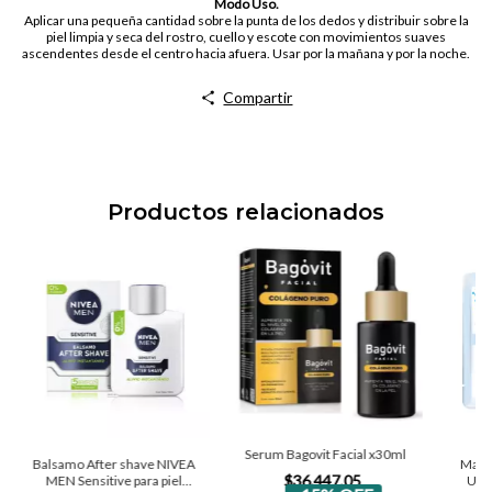
Modo Uso.
Aplicar una pequeña cantidad sobre la punta de los dedos y distribuir sobre la
piel limpia y seca del rostro, cuello y escote con movimientos suaves
ascendentes desde el centro hacia afuera. Usar por la mañana y por la noche.
Compartir
Productos relacionados
Serum Bagovit Facial x30ml
Balsamo After shave NIVEA
Masca
$36.447,05
MEN Sensitive para piel
Ultr