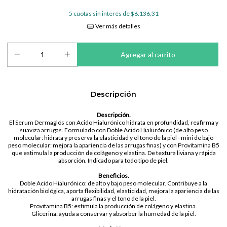
5
cuotas sin interés de
$6.136,31
Ver más detalles
Descripción
Descripción.
El Serum Dermaglós con Acido Hialurónico hidrata en profundidad, reafirma y
suaviza arrugas. Formulado con Doble Acido Hialurónico (de alto peso
molecular: hidrata y preserva la elasticidad y el tono de la piel - mini de bajo
peso molecular: mejora la apariencia de las arrugas finas) y con Provitamina B5
que estimula la producción de colágeno y elastina. De textura liviana y rápida
absorción. Indicado para todo tipo de piel.
Beneficios.
Doble Acido Hialurónico: de alto y bajo peso molecular. Contribuye a la
hidratación biológica, aporta flexibilidad, elasticidad, mejora la apariencia de las
arrugas finas y el tono de la piel.
Provitamina B5: estimula la producción de colágeno y elastina.
Glicerina: ayuda a conservar y absorber la humedad de la piel.