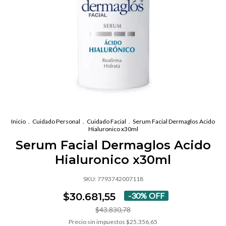
Inicio
.
Cuidado Personal
.
Cuidado Facial
.
Serum Facial Dermaglos Acido
Hialuronico x30ml
Serum Facial Dermaglos Acido
Hialuronico x30ml
SKU:
7793742007118
$30.681,55
-
30
%
OFF
$43.830,78
Precio sin impuestos
$25.356,65