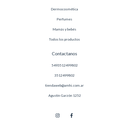
Dermocosmética
Perfumes
Mamás y bebés
Todos los productos
Contactanos
5493512499802
3512499802
tiendaweb@amhi.com.ar
Agustín Garzón 1252