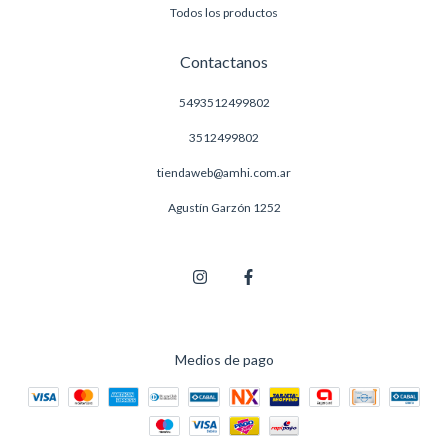
Todos los productos
Contactanos
5493512499802
3512499802
tiendaweb@amhi.com.ar
Agustín Garzón 1252
Medios de pago