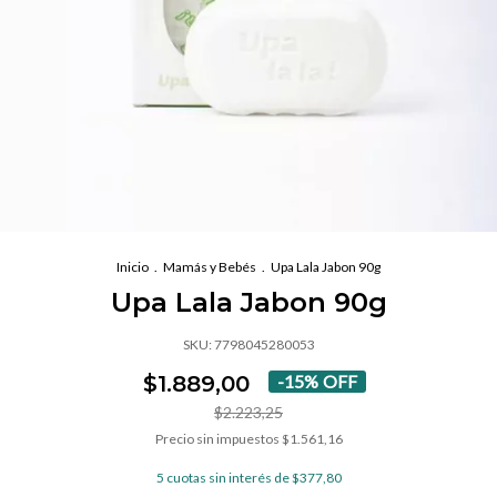
Inicio
.
Mamás y Bebés
.
Upa Lala Jabon 90g
Upa Lala Jabon 90g
SKU:
7798045280053
$1.889,00
-
15
%
OFF
$2.223,25
Precio sin impuestos
$1.561,16
5
cuotas sin interés de
$377,80