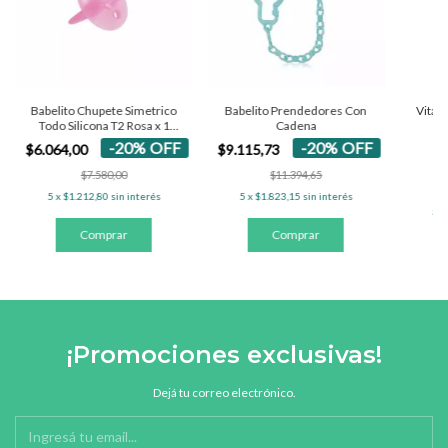
Babelito Chupete Simetrico
Babelito Prendedores Con
Vital 
Todo Silicona T2 Rosa x 1
Cadena
de
Unid Capacidad
-
20
%
OFF
-
20
%
OFF
$6.064,00
$9.115,73
$7.580,00
$11.394,65
5
x
$1.212,80
sin interés
5
x
$1.823,15
sin interés
5
x
¡Promociones exclusivas!
Dejá tu correo electrónico.