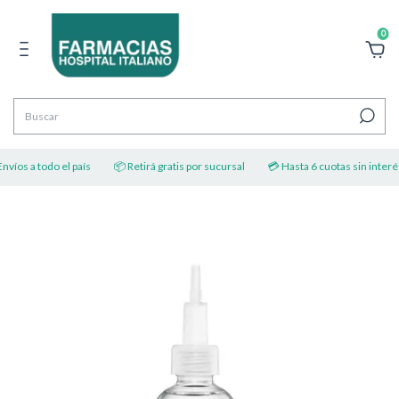
0
víos a todo el país
📦 Retirá gratis por sucursal
💳 Hasta 6 cuotas sin interés