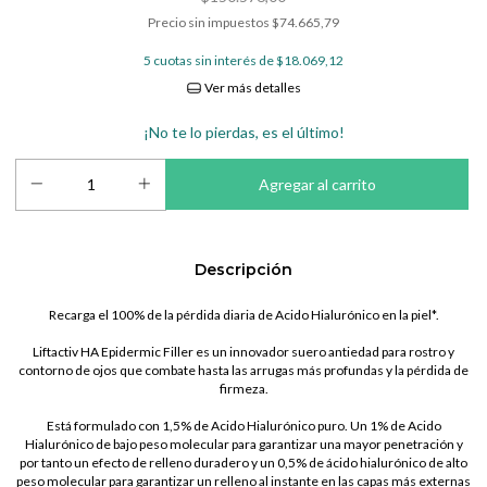
Precio sin impuestos
$74.665,79
5
cuotas sin interés de
$18.069,12
Ver más detalles
¡No te lo pierdas, es el último!
Descripción
Recarga el 100% de la pérdida diaria de Acido Hialurónico en la piel*.
Liftactiv HA Epidermic Filler es un innovador suero antiedad para rostro y
contorno de ojos que combate hasta las arrugas más profundas y la pérdida de
firmeza.
Está formulado con 1,5% de Acido Hialurónico puro.
Un 1% de Acido
Hialurónico de bajo peso molecular para garantizar una mayor penetración y
por tanto un efecto de relleno duradero y un 0,5% de ácido hialurónico de alto
peso molecular para garantizar un relleno al instante en las capas más externas