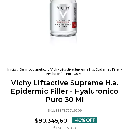
Inicio
.
Dermocosmetica
.
Vichy Liftactive Supreme H.a. Epidermic Filler -
Hyaluronico Puro 30 Ml
Vichy Liftactive Supreme H.a.
Epidermic Filler - Hyaluronico
Puro 30 Ml
SKU:
3337875719209
$90.345,60
-
40
%
OFF
$150.576,00