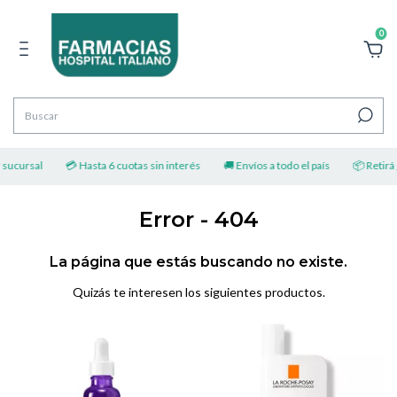
0
 sucursal
💳 Hasta 6 cuotas sin interés
🚚 Envíos a todo el país
📦 Retirá g
Error - 404
La página que estás buscando no existe.
Quizás te interesen los siguientes productos.