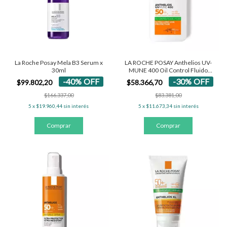
La Roche Posay Mela B3 Serum x
LA ROCHE POSAY Anthelios UV-
30ml
MUNE 400 Oil Control Fluido
SPF50+
-
40
%
OFF
-
30
%
OFF
$99.802,20
$58.366,70
$166.337,00
$83.381,00
5
x
$19.960,44
sin interés
5
x
$11.673,34
sin interés