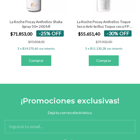
La Roche Posay Anthelios Shaka
La Roche Posay Anthelios Toque
Spray 50+ 200 Ml
Seco Anti-brillos Toque seco FPS
50+ - Con Color 50 Ml
-
25
%
OFF
-
30
%
OFF
$71.853,00
$55.651,40
$95.804,00
$79.502,00
5
x
$14.370,60
sin interés
5
x
$11.130,28
sin interés
¡Promociones exclusivas!
Dejá tu correo electrónico.