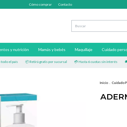
Cómo comprar
Contacto
ntos y nutrición
Mamás y bebés
Maquillaje
Cuidado perso
 el país
📦 Retirá gratis por sucursal
💳 Hasta 6 cuotas sin interés
🚚 Enví
Inicio
.
Cuidado P
ADERM