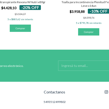
itranspirante Rexona W Nutri x89gr
Toalla para Incontinencia Plenitud
Leve x14un
-
20
%
OFF
$4.428,10
-
10
%
OFF
$3.958,88
$5.534,27
$4.398,76
5
x
$885,62
sin interés
5
x
$791,78
sin interés
correo electrónico.
Contactanos
5493512499802