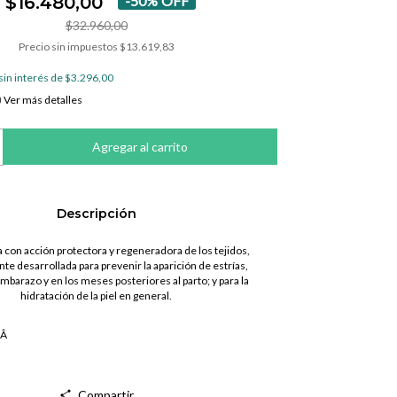
$16.480,00
-
50
%
OFF
$32.960,00
Precio sin impuestos
$13.619,83
sin interés de
$3.296,00
Ver más detalles
Descripción
 con acción protectora y regeneradora de los tejidos,
te desarrollada para prevenir la aparición de estrías,
mbarazo y en los meses posteriores al parto; y para la
hidratación de la piel en general.
Â
Compartir