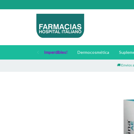
Imperdibles!
Dermocosmética
Supleme
🚚 Envíos a todo