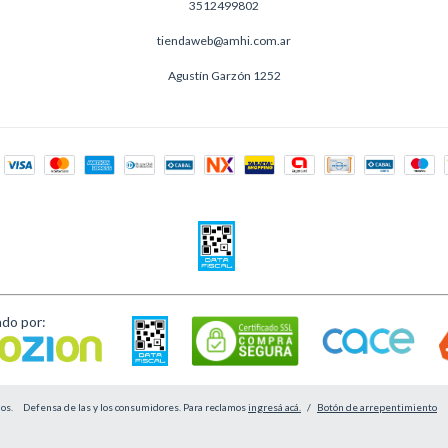
3512499802
tiendaweb@amhi.com.ar
Agustín Garzón 1252
ado por:
os.
Defensa de las y los consumidores. Para reclamos
ingresá acá.
/
Botón de arrepentimiento