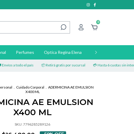
0
nal
Perfumes
Optica Regina Elena
Contacto
os a todo el país
📦 Retirá gratis por sucursal
💳 Hasta 6 cuotas sin interés
ersonal
.
Cuidado Corporal
.
ADERMICINA AE EMULSION
X400 ML
ICINA AE EMULSION
X400 ML
SKU:
7796285289126