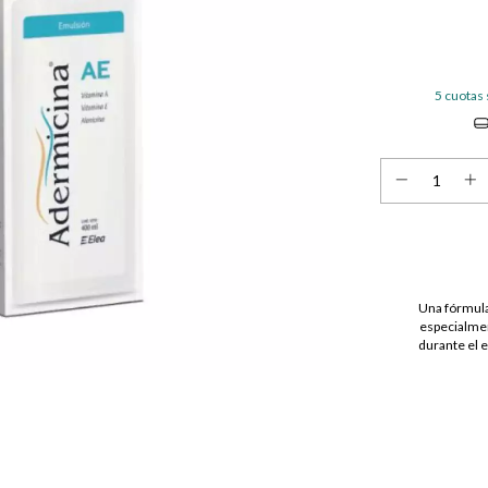
5
cuotas 
Una fórmula
especialmen
durante el e