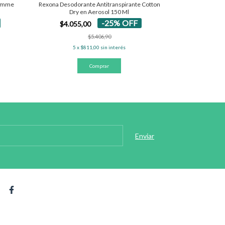
 Femme
Rexona Desodorante Antitranspirante Cotton
Marchand Cr
Dry en Aerosol 150 Ml
O
-
25
%
OFF
$4.055,00
$5.100
$5.406,90
5
x
$811,00
sin interés
5
x
$1