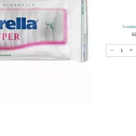
5
cuotas