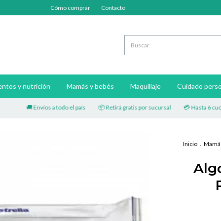
Cómo comprar
Contacto
ntos y nutrición
Mamás y bebés
Maquillaje
Cuidado perso
🚚 Envíos a todo el país
📦 Retirá gratis por sucursal
💳 Hasta 6 cuotas s
Inicio
.
Mamás
Alg