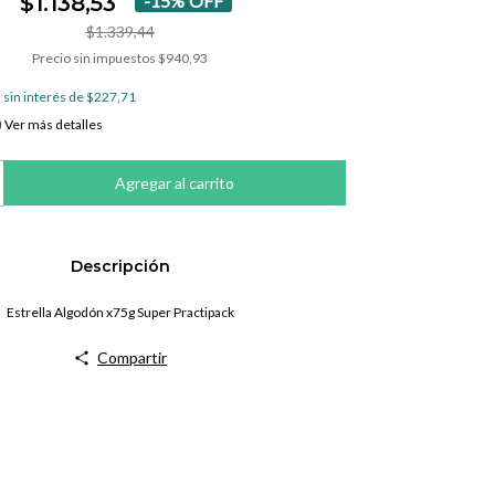
$1.138,53
-
15
%
OFF
$1.339,44
Precio sin impuestos
$940,93
 sin interés de
$227,71
Ver más detalles
Descripción
Estrella Algodón x75g Super Practipack
Compartir