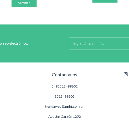
correo electrónico.
Contactanos
5493512499802
3512499802
tiendaweb@amhi.com.ar
Agustín Garzón 1252