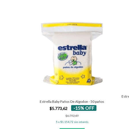
Estr
Estrella Baby Paños De Algodon - 50 paños
-
15
%
OFF
$5.773,62
$6.792,49
5
x
$1.154,72
sin interés