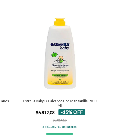
 Paños
Estrella Baby O Calcareo Con Mansanilla - 500
Ml
-
15
%
OFF
$6.812,03
$8.014,16
5
x
$1.362,41
sin interés