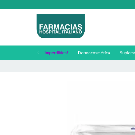
Imperdibles!
Dermocosmética
Supleme