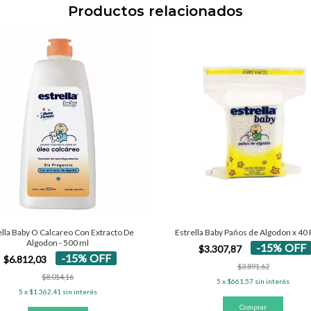
Productos relacionados
Estrella Baby Paños de Algodon x 40
ella Baby O Calcareo Con Extracto De
Algodon - 500 ml
-
15
%
OFF
$3.307,87
-
15
%
OFF
$6.812,03
$3.891,62
$8.014,16
5
x
$661,57
sin interés
5
x
$1.362,41
sin interés