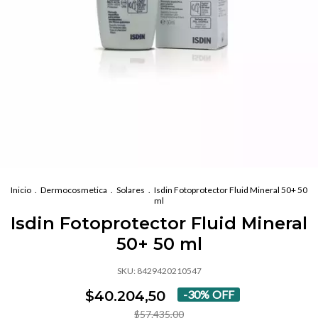
Inicio
.
Dermocosmetica
.
Solares
.
Isdin Fotoprotector Fluid Mineral 50+ 50
ml
Isdin Fotoprotector Fluid Mineral
50+ 50 ml
SKU:
8429420210547
$40.204,50
-
30
%
OFF
$57.435,00