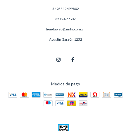
5493512499802
3512499802
tiendaweb@amhi.com.ar
Agustín Garzón 1252
Medios de pago