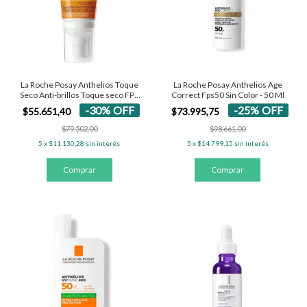
La Roche Posay Anthelios Toque
La Roche Posay Anthelios Age
Seco Anti-brillos Toque seco FPS
Correct Fps50 Sin Color - 50 Ml
50+ - Con Color 50 Ml
-
30
%
OFF
-
25
%
OFF
$55.651,40
$73.995,75
$79.502,00
$98.661,00
5
x
$11.130,28
sin interés
5
x
$14.799,15
sin interés