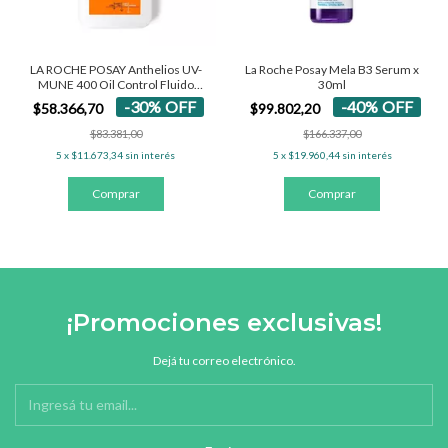
LA ROCHE POSAY Anthelios UV-
La Roche Posay Mela B3 Serum x
MUNE 400 Oil Control Fluido
30ml
SPF50+
-
30
%
OFF
-
40
%
OFF
$58.366,70
$99.802,20
$83.381,00
$166.337,00
5
x
$11.673,34
sin interés
5
x
$19.960,44
sin interés
¡Promociones exclusivas!
Dejá tu correo electrónico.