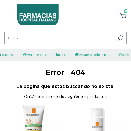
0
r sucursal
💳 Hasta 6 cuotas sin interés
🚚 Envíos a todo el país
📦 Retirá 
Error - 404
La página que estás buscando no existe.
Quizás te interesen los siguientes productos.