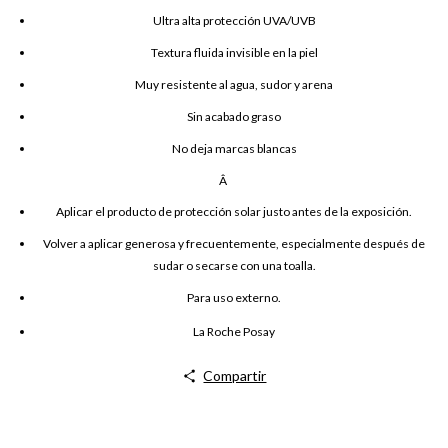
Ultra alta protección UVA/UVB
Textura fluida invisible en la piel
Muy resistente al agua, sudor y arena
Sin acabado graso
No deja marcas blancas
Â
Aplicar el producto de protección solar justo antes de la exposición.
Volver a aplicar generosa y frecuentemente, especialmente después de
sudar o secarse con una toalla.
Para uso externo.
La Roche Posay
Compartir