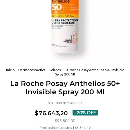
Inicio
.
Dermocosmetica
.
Solares
.
La Roche Posay Anthelios 50+ Invisible
Spray 200 Ml
La Roche Posay Anthelios 50+
Invisible Spray 200 Ml
SKU:
3337872420085
$76.643,20
-
20
%
OFF
$95.804,00
Precio sin impuestos
$63.341,49