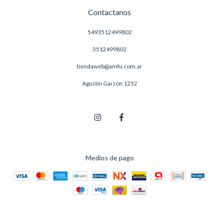
Contactanos
5493512499802
3512499802
tiendaweb@amhi.com.ar
Agustín Garzón 1252
Medios de pago