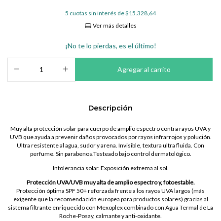
5
cuotas sin interés de
$15.328,64
Ver más detalles
¡No te lo pierdas, es el último!
Descripción
Muy alta protección solar para cuerpo de amplio espectro contra rayos UVA y
UVB que ayuda a prevenir daños provocados por rayos infrarrojos y polución.
Ultra resistente al agua, sudor y arena. Invisible, textura ultra fluida. Con
perfume. Sin parabenos.Testeado bajo control dermatológico.
Intolerancia solar. Exposición extrema al sol.
Protección UVA/UVB muy alta de amplio espectro y, fotoestable.
Protección óptima SPF 50+ reforzada frente a los rayos UVA largos (más
exigente que la recomendación europea para productos solares) gracias al
sistema filtrante enriquecido con Mexoplex combinado con Agua Termal de La
Roche-Posay, calmante y anti-oxidante.