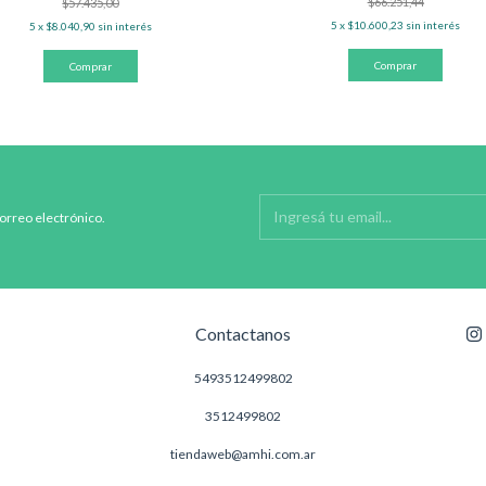
$66.251,44
$57.435,00
5
x
$10.600,23
sin interés
5
x
$8.040,90
sin interés
correo electrónico.
Contactanos
5493512499802
3512499802
tiendaweb@amhi.com.ar