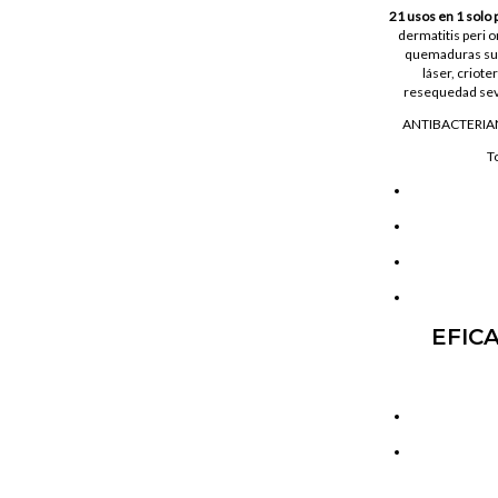
21 usos en 1 solo
dermatitis peri or
quemaduras sup
láser, criote
resequedad sever
ANTIBACTERIA
To
EFIC