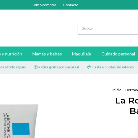
Cómo comprar
Contacto
y nutrición
Mamás y bebés
Maquillaje
Cuidado personal
do el país
📦 Retirá gratis por sucursal
💳 Hasta 6 cuotas sin interés
🚚 E
Inicio
.
Dermoc
La R
B