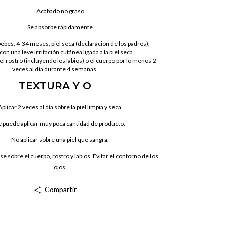
Acabado no graso
Se absorbe rápidamente
bebés, 4-34 meses, piel seca (declaración de los padres),
con una leve irritación cutánea ligada a la piel seca.
el rostro (incluyendo los labios) o el cuerpo por lo menos 2
veces al día durante 4 semanas.
TEXTURA Y O
Aplicar 2 veces al día sobre la piel limpia y seca.
e puede aplicar muy poca cantidad de producto.
No aplicar sobre una piel que sangra.
se sobre el cuerpo, rostro y labios. Evitar el contorno de los
ojos.
Compartir