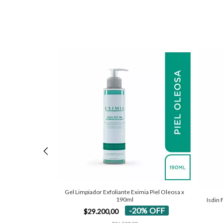
 Serum x 30ml
Gel Limpiador Exfoliante Eximia Piel Oleosa x
190ml
Isdin 
0
%
OFF
-
20
%
OFF
$29.200,00