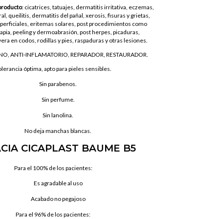
 producto
: cicatrices, tatuajes, dermatitis irritativa, eczemas,
al, queilitis, dermatitis del pañal, xerosis, fisuras y grietas,
erficiales, eritemas solares, post procedimientos como
rapia, peeling y dermoabrasión, post herpes, picaduras,
a en codos, rodillas y pies, raspaduras y otras lesiones.
NO, ANTI-INFLAMATORIO, REPARADOR, RESTAURADOR.
lerancia óptima, apto para pieles sensibles.
Sin parabenos.
Sin perfume.
Sin lanolina.
No deja manchas blancas.
ACIA CICAPLAST BAUME B5
Para el 100% de los pacientes:
Es agradable al uso
Acabado no pegajoso
Para el 96% de los pacientes: