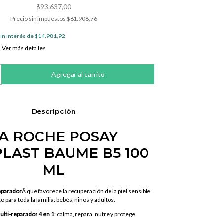
$93.637,00
Precio sin impuestos
$61.908,76
in interés de
$14.981,92
Ver más detalles
Descripción
A ROCHE POSAY
PLAST BAUME B5 100
ML
eparador
Â que favorece la recuperación de la piel sensible.
o para toda la familia: bebés, niños y adultos.
lti-reparador 4 en 1
: calma, repara, nutre y protege.