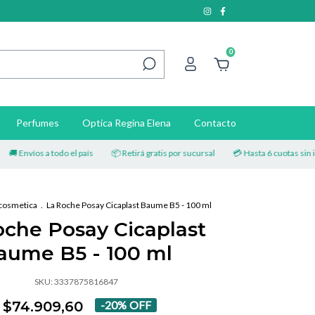
0
Perfumes
Optica Regina Elena
Contacto
nvíos a todo el país
📦 Retirá gratis por sucursal
💳 Hasta 6 cuotas sin interés
osmetica
.
La Roche Posay Cicaplast Baume B5 - 100 ml
oche Posay Cicaplast
aume B5 - 100 ml
SKU:
3337875816847
$74.909,60
-
20
%
OFF