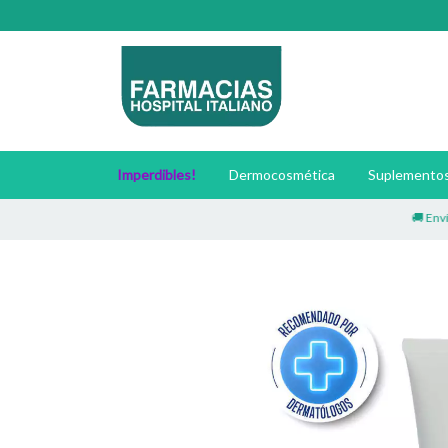
Imperdibles!
Dermocosmética
Suplementos 
🚚 Envíos a to