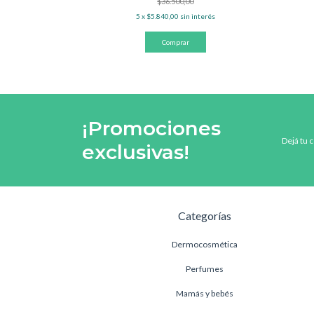
$36.500,00
interés
5
x
$5.840,00
sin interés
¡Promociones
Dejá tu 
exclusivas!
Categorías
Dermocosmética
Perfumes
Mamás y bebés