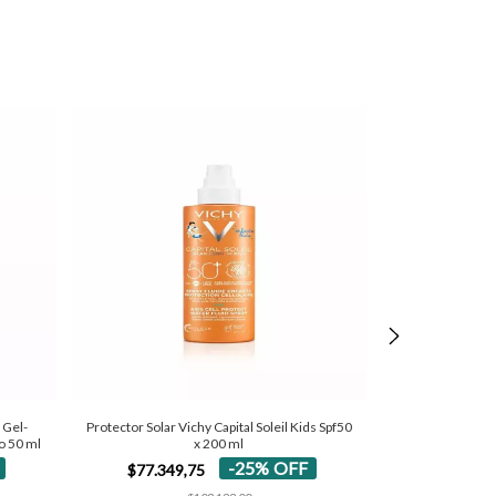
 Gel-
Protector Solar Vichy Capital Soleil Kids Spf50
Protector Solar 
o 50 ml
x 200 ml
$58.408
-
25
%
OFF
$77.349,75