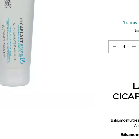
5
cuotas s
L
CICA
Bálsamo multi-r
Apt
Bálsamo mu