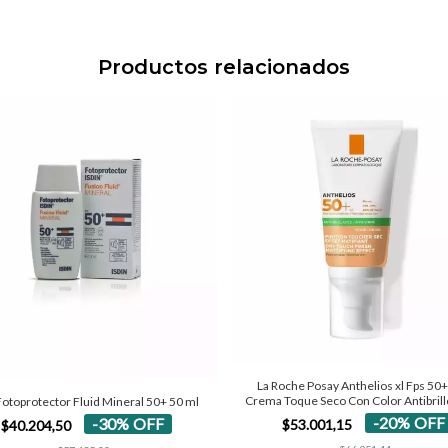
Productos relacionados
La Roche Posay Anthelios xl Fps 50+
Crema Toque Seco Con Color Antibrill
Fotoprotector Fluid Mineral 50+ 50 ml
-
20
%
OFF
-
30
%
OFF
$53.001,15
$40.204,50